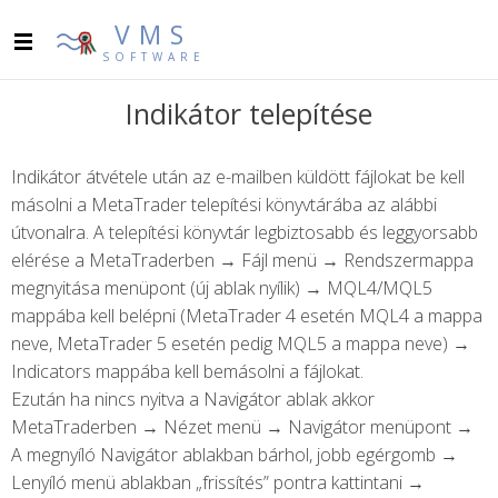
VMS
SOFTWARE
Indikátor telepítése
Indikátor átvétele után az e-mailben küldött fájlokat be kell
másolni a MetaTrader telepítési könyvtárába az alábbi
útvonalra. A telepítési könyvtár legbiztosabb és leggyorsabb
elérése a MetaTraderben → Fájl menü → Rendszermappa
megnyitása menüpont (új ablak nyílik) → MQL4/MQL5
mappába kell belépni (MetaTrader 4 esetén MQL4 a mappa
neve, MetaTrader 5 esetén pedig MQL5 a mappa neve) →
Indicators mappába kell bemásolni a fájlokat.
Ezután ha nincs nyitva a Navigátor ablak akkor
MetaTraderben → Nézet menü → Navigátor menüpont →
A megnyíló Navigátor ablakban bárhol, jobb egérgomb →
Lenyíló menü ablakban „frissítés” pontra kattintani →