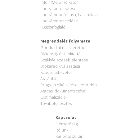
Mql4/Mql5 Indikátor
Indikátor teleptése
Indikátor beállítása, használata
Indikátor tesztelése
Összefoglaló
Megrendelés folyamata
Gondold át mit szeretnél
Biztonság és titoktartás
Szakkifejezések jelentése
Brókered kiválasztása
Kapcsolatfelvétel
Árajánlat
Program elkészítése, tesztelése
Átadás, dokumentációval
Optimalizáció
Továbbfejlesztés
Kapcsolat
Elérhetőség
Rólunk
Karlovits Zoltán