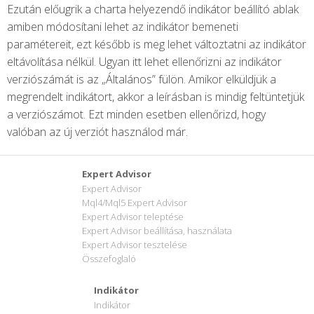
Ezután előugrik a charta helyezendő indikátor beállító ablak
amiben módosítani lehet az indikátor bemeneti
paramétereit, ezt később is meg lehet változtatni az indikátor
eltávolítása nélkül. Ugyan itt lehet ellenőrizni az indikátor
verziószámát is az „Általános” fülön. Amikor elküldjük a
megrendelt indikátort, akkor a leírásban is mindig feltüntetjük
a verziószámot. Ezt minden esetben ellenőrizd, hogy
valóban az új verziót használod már.
Expert Advisor
Expert Advisor
Mql4/Mql5 Expert Advisor
Expert Advisor teleptése
Expert Advisor beállítása, használata
Expert Advisor tesztelése
Összefoglaló
Indikátor
Indikátor