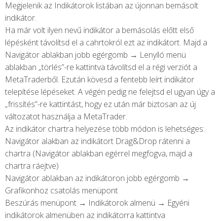
Megjelenik az Indikátorok listában az újonnan bemásolt
indikátor.
Ha már volt ilyen nevű indikátor a bemásolás előtt első
lépésként távolítsd el a cahrtokról ezt az indikátort. Majd a
Navigátor ablakban jobb egérgomb → Lenyíló menü
ablakban „törlés”-re kattintva távolítsd el a régi verziót a
MetaTraderből. Ezután kövesd a fentebb leírt indikátor
telepítése lépéseket. A végén pedig ne felejtsd el ugyan úgy a
„frissítés”-re kattintást, hogy ez után már biztosan az új
változatot használja a MetaTrader.
Az indikátor chartra helyezése több módon is lehetséges:
Navigátor alakban az indikátort Drag&Drop rátenni a
chartra (Navigátor ablakban egérrel megfogva, majd a
chartra ráejtve)
Navigátor ablakban az indikátoron jobb egérgomb →
Grafikonhoz csatolás menüpont
Beszúrás menüpont → Indikátorok almenü → Egyéni
indikátorok almenüben az indikátorra kattintva