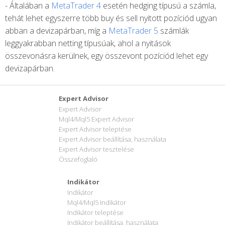
- Általában a
MetaTrader 4
esetén hedging típusú a számla,
tehát lehet egyszerre több buy és sell nyitott pozíciód ugyan
abban a devizapárban, míg a
MetaTrader 5
számlák
leggyakrabban netting típusúak, ahol a nyitások
összevonásra kerülnek, egy összevont pozíciód lehet egy
devizapárban.
Expert Advisor
Expert Advisor
Mql4/Mql5 Expert Advisor
Expert Advisor teleptése
Expert Advisor beállítása, használata
Expert Advisor tesztelése
Összefoglaló
Indikátor
Indikátor
Mql4/Mql5 Indikátor
Indikátor teleptése
Indikátor beállítása, használata