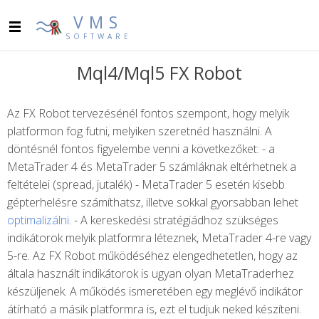
VMS
SOFTWARE
Mql4/Mql5 FX Robot
Az FX Robot tervezésénél fontos szempont, hogy melyik
platformon fog futni, melyiken szeretnéd használni. A
döntésnél fontos figyelembe venni a következőket: - a
MetaTrader 4 és MetaTrader 5 számláknak eltérhetnek a
feltételei (spread, jutalék) - MetaTrader 5 esetén kisebb
gépterhelésre számíthatsz, illetve sokkal gyorsabban lehet
optimalizálni
. - A kereskedési stratégiádhoz szükséges
indikátorok melyik platformra léteznek, MetaTrader 4-re vagy
5-re. Az FX Robot működéséhez elengedhetetlen, hogy az
általa használt indikátorok is ugyan olyan MetaTraderhez
készüljenek. A működés ismeretében egy meglévő indikátor
átírható a másik platformra is, ezt el tudjuk neked készíteni.