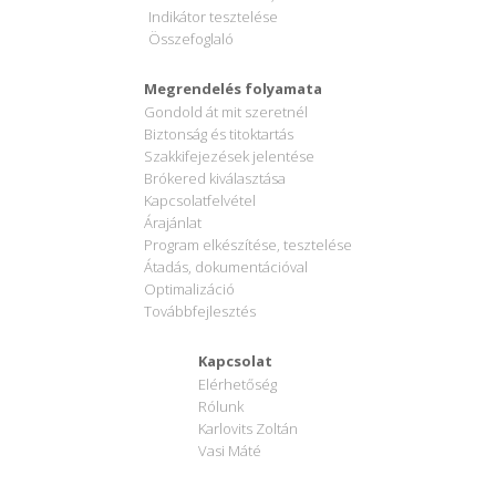
Indikátor tesztelése
Összefoglaló
Megrendelés folyamata
Gondold át mit szeretnél
Biztonság és titoktartás
Szakkifejezések jelentése
Brókered kiválasztása
Kapcsolatfelvétel
Árajánlat
Program elkészítése, tesztelése
Átadás, dokumentációval
Optimalizáció
Továbbfejlesztés
Kapcsolat
Elérhetőség
Rólunk
Karlovits Zoltán
Vasi Máté