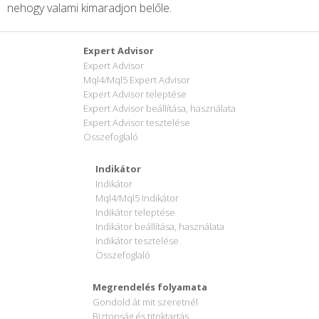
nehogy valami kimaradjon belőle.
Expert Advisor
Expert Advisor
Mql4/Mql5 Expert Advisor
Expert Advisor teleptése
Expert Advisor beállítása, használata
Expert Advisor tesztelése
Összefoglaló
Indikátor
Indikátor
Mql4/Mql5 Indikátor
Indikátor teleptése
Indikátor beállítása, használata
Indikátor tesztelése
Összefoglaló
Megrendelés folyamata
Gondold át mit szeretnél
Biztonság és titoktartás