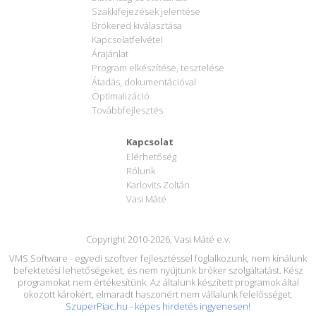
Szakkifejezések jelentése
Brókered kiválasztása
Kapcsolatfelvétel
Árajánlat
Program elkészítése, tesztelése
Átadás, dokumentációval
Optimalizáció
Továbbfejlesztés
Kapcsolat
Elérhetőség
Rólunk
Karlovits Zoltán
Vasi Máté
Copyright 2010-2026, Vasi Máté e.v.
VMS Software - egyedi szoftver fejlesztéssel foglalkozunk, nem kínálunk
befektetési lehetőségeket, és nem nyújtunk bróker szolgáltatást. Kész
programokat nem értékesítünk. Az általunk készített programok által
okozott károkért, elmaradt haszonért nem vállalunk felelősséget.
SzuperPiac.hu - képes hirdetés ingyenesen!