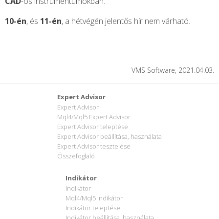
CAD
-os instrumentumokban.
10-én
, és
11-én
, a hétvégén jelentős hír nem várható.
VMS Software, 2021.04.03.
Expert Advisor
Expert Advisor
Mql4/Mql5 Expert Advisor
Expert Advisor teleptése
Expert Advisor beállítása, használata
Expert Advisor tesztelése
Összefoglaló
Indikátor
Indikátor
Mql4/Mql5 Indikátor
Indikátor teleptése
Indikátor beállítása, használata