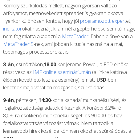
Komoly szúrkálódás mellett, nagyon gyorsan változó
árfolyamot, megnövekedett spreadet is gyakran okozva.
Ilyenkor különösen fontos, hogy jól
programozott expert
et,
indikátor
okat használjuk, aminél a gépterhelése sem túl nagy,
nem fog miatta akadozni a
MetaTrader
. Ebben előnye van a
MetaTrader 5
-nek, ami jobban ki tudja használna a mai,
többmagos processzorokat is.
8-án
, csütörtökön,
18:00
-kor Jerome Powell, a FED elnöke
részt vesz az
IMF online szemináriumán
(a linkre kattinva
élőben követhető lesz az esemény), emiatt
USD
-ben
lehetnek majd váratlan mozgások, szúrkálódás.
9-én
, pénteken,
14:30
-kor a kanadai munkanélküliségi, és
foglalkoztatottsági adatok érkeznek. A korábbi 8,2%-ról
8,0%-ra csökkenő munkanélküliséget, és 90.000-es havi
foglalkoztatottság változást várnak. Nem tartozik a
legnagyobb hírek közé, de könnyen okozhat szúrkálódást a