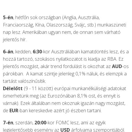
5-én
, hétfőn sok országban (Anglia, Ausztrália,
Franciaország, Kína, Olaszország, Svájc, stb.) munkaszüneti
nap lesz. Amerikában ugyan nem, de onnan sem várható
jelentős hír.
6-án
, kedden,
6:30
-kor Ausztráliában kamatdöntés lesz, és a
hozzá tartozó, szokásos nyilatkozatot is kiadja az RBA. Ez
jelentős mozgást, akár trend fordulást is okozhat az
AUD
-os
párokban. A kamat szintje jelenleg 0,1% náluk, és elemzpk a
tartást valószínűsítik.
Délelőtt
(9 - 11 között) európai munkanélküliségi adatokat
ismerhetünk meg (az Eurozónában 8,1% ost, és ennyit is
várnak). Ezek általában nem okoznak igazán nagy mozgást,
de
EUR
-ban kereskedve azért jó észben tartani.
7-én
, szerdán,
20:00
-kor FOMC lesz, ami az egyik
legjelentősebb esemény az
USD
árfolyama szempontjából.