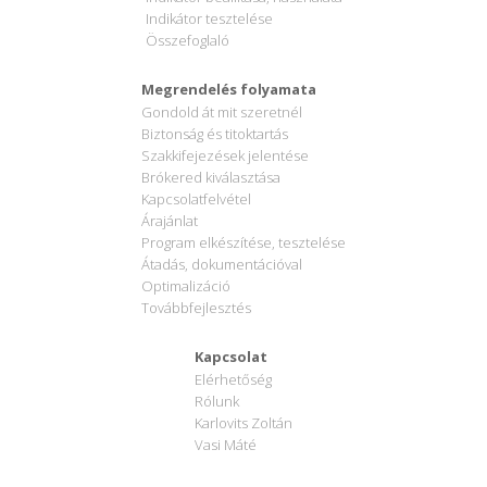
Indikátor tesztelése
Összefoglaló
Megrendelés folyamata
Gondold át mit szeretnél
Biztonság és titoktartás
Szakkifejezések jelentése
Brókered kiválasztása
Kapcsolatfelvétel
Árajánlat
Program elkészítése, tesztelése
Átadás, dokumentációval
Optimalizáció
Továbbfejlesztés
Kapcsolat
Elérhetőség
Rólunk
Karlovits Zoltán
Vasi Máté