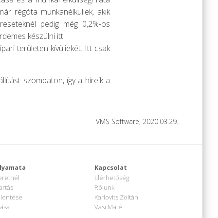
már régóta munkanélküliek, akik
kereseteknél pedig még 0,2%-os
demes készülni itt!
i területen kívüliekét. Itt csak
lítást szombaton, így a híreik a
VMS Software, 2020.03.29.
lyamata
Kapcsolat
eretnél
Elérhetőség
artás
Rólunk
elentése
Karlovits Zoltán
tása
Vasi Máté