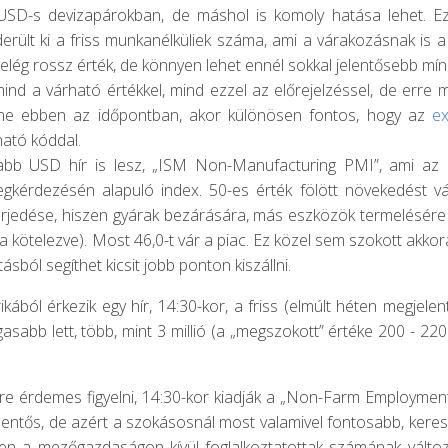
USD-s devizapárokban, de máshol is komoly hatása lehet. E
rült ki a friss munkanélküliek száma, ami a várakozásnak is a du
 elég rossz érték, de könnyen lehet ennél sokkal jelentősebb mín
ind a várható értékkel, mind ezzel az előrejelzéssel, de erre
etne ebben az időpontban, akor különösen fontos, hogy az
e
ható kóddal.
bb USD hír is lesz, „ISM Non-Manufacturing PMI”, ami az ipa
kérdezésén alapuló index. 50-es érték fölött növekedést vár
terjedése, hiszen gyárak bezárására, más eszközök termelésére á
 kötelezve). Most 46,0-t vár a piac. Ez közel sem szokott akkor
ásból segíthet kicsit jobb ponton kiszállni.
kából érkezik egy hír, 14:30-kor, a friss (elmúlt héten megjele
asabb lett, több, mint 3 millió (a „megszokott” értéke 200 - 22
re érdemes figyelni, 14:30-kor kiadják a „Non-Farm Employmen
 jelentős, de azért a szokásosnál most valamivel fontosabb, kerese
zen a mezőgazdaságon kívül foglalkoztatottak számának változ