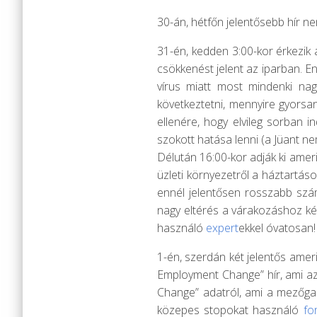
30-án, hétfőn jelentősebb hír n
31-én, kedden 3:00-kor érkezik a
csökkenést jelent az iparban. E
vírus miatt most mindenki nag
következtetni, mennyire gyorsan
ellenére, hogy elvileg sorban i
szokott hatása lenni (a Jüant n
Délután 16:00-kor adják ki amer
üzleti környezetről a háztartáso
ennél jelentősen rosszabb szám
nagy eltérés a várakozáshoz ké
használó
expert
ekkel óvatosan!
1-én, szerdán két jelentős ameri
Employment Change” hír, ami az
Change” adatról, ami a mezőgaz
közepes stopokat használó
fo