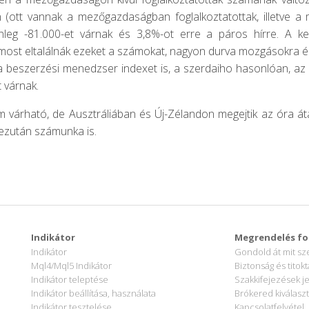
n (ott vannak a mezőgazdaságban foglalkoztatottak, illetve a 
lenleg -81.000-et várnak és 3,8%-ot erre a páros hírre. A 
most eltalálnák ezeket a számokat, nagyon durva mozgásokra ér
 beszerzési menedzser indexet is, a szerdaiho hasonlóan, az ipar
t várnak.
 várható, de Ausztráliában és Új-Zélandon megejtik az óra átál
ezután számunka is.
Indikátor
Megrendelés fo
Indikátor
Gondold át mit sz
Mql4/Mql5 Indikátor
Biztonság és titokt
Indikátor teleptése
Szakkifejezések j
Indikátor beállítása, használata
Brókered kiválasz
Indikátor tesztelése
Kapcsolatfelvétel