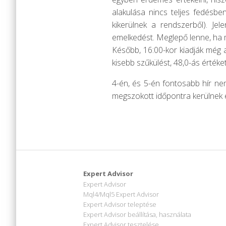
alakulása nincs teljes fedésbe
kikerülnek a rendszerből). Je
emelkedést. Meglepő lenne, ha 
Később, 16:00-kor kiadják még a
kisebb szűkülést, 48,0-ás értéke
4-én, és 5-én fontosabb hír nem
megszokott időpontra kerülnek 
Expert Advisor
Expert Advisor
Mql4/Mql5 Expert Advisor
Expert Advisor teleptése
Expert Advisor beállítása, használata
Expert Advisor tesztelése