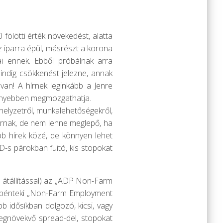
 fölötti érték növekedést, alatta
z iparra épül, másrészt a korona
ai ennek. Ebből próbálnak arra
mindig csökkenést jelezne, annak
 van! A hírnek leginkább a Jenre
könnyebben megmozgathatja.
helyzetről, munkalehetőségekről,
 várnak, de nem lenne meglepő, ha
bb hírek közé, de könnyen lehet
-s párokban fuitó, kis stopokat
ra átállítással) az „ADP Non-Farm
 a pénteki „Non-Farm Employment
 idősíkban dolgozó, kicsi, vagy
egnövekvő spread-del, stopokat