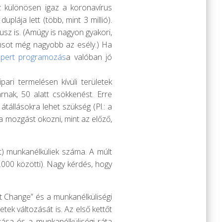
z különösen igaz a koronavírus
plája lett (több, mint 3 millió).
usz is. (Amúgy is nagyon gyakori,
 msot még nagyobb az esély.) Ha
xpert programozás
a valóban jó
ri termelésen kívüli területek
nak, 50 alatt csökkenést. Erre
tállásokra lehet szükség (Pl.: a
a mozgást okozni, mint az előző,
nt) munkanélküliek száma. A múlt
0.000 közötti). Nagy kérdés, hogy
t Change” és a munkanélküliségi
tek változását is. Az első kettőt
ása és a munkanélküliségi ráta