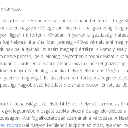
em várható.
 kínai beszerzési menedzser index, az ipari területről. Itt egy 50
nnek azért nagy jelentősége van, hiszen a kínai gazdaság főleg a
yon figyel, mi történik Kínában, milyenek a gazdasági hatás
 fog helyreállni a kínai ipar. Jelenleg 44,9-et várnak, ami még 
ndulnak be a gyárak. Itt azért meglepő értékre is komoly esély
em nézve persze), de a jelenlegi helyzetben a többi devizát is 
ikában a Conference Board vásárlói bizalmi indexét (gazdasági 
k véleménye). A jelenlegi amerikai helyzet ellenére is 115,1-et
 jelenne meg végül. Ez általában nem tartozik a legjelentőse
pest, így nagyobb szúrkálódást okozhat a piacon. Emiatt az USD
kai hír lát napvilágot. Az első, 14:15-kor (helyreállt a rend az ó
 egyik legdurvább mozgást szokta okozni. Ez egy előrejelzés
daságon kívül foglalkoztatottak számának a változása. A kisebb
rex robot
okkal nagyon kerülendő időpont ez most, gyakran m