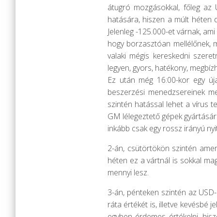
átugró mozgásokkal, főleg az 
hatására, hiszen a múlt héten de
Jelenleg -125.000-et várnak, ami
hogy borzasztóan mellélőnek, m
valaki mégis kereskedni szer
legyen, gyors, hatékony, megbíz
Ez után még 16:00-kor egy úja
beszerzési menedzsereinek meg
szintén hatással lehet a vírus 
GM lélegeztető gépek gyártására
inkább csak egy rossz irányú nyit
2-án, csütörtökön szintén ameri
héten ez a vártnál is sokkal mag
mennyi lesz.
3-án, pénteken szintén az USD-
ráta értékét is, illetve kevésbé
egyben érdemes értékelni, his