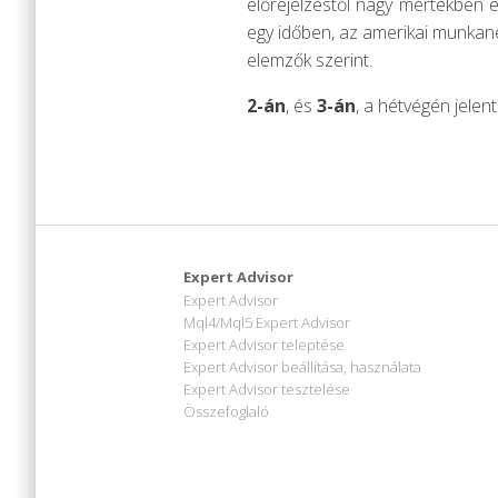
előrejelzéstől nagy mértékben el
egy időben, az amerikai munkané
elemzők szerint.
2-án
, és
3-án
, a hétvégén jelen
Expert Advisor
Expert Advisor
Mql4/Mql5 Expert Advisor
Expert Advisor teleptése
Expert Advisor beállítása, használata
Expert Advisor tesztelése
Összefoglaló