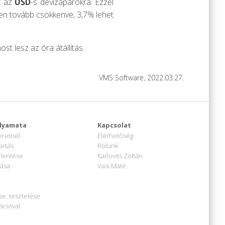
et az
USD
-s devizapárokra. Ezzel
ben tovább csökkenve, 3,7% lehet
st lesz az óra átállítás.
VMS Software, 2022.03.27.
lyamata
Kapcsolat
eretnél
Elérhetőség
artás
Rólunk
elentése
Karlovits Zoltán
tása
Vasi Máté
se, tesztelése
ációval