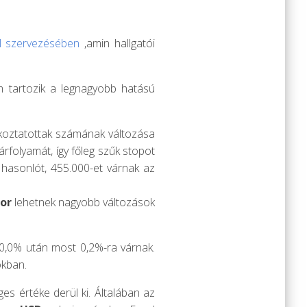
l szervezésében
,amin hallgatói
m tartozik a legnagyobb hatású
lkoztatottak számának változása
árfolyamát, így főleg szűk stopot
 hasonlót, 455.000-et várnak az
or
lehetnek nagyobb változások
 0,0% után most 0,2%-ra várnak.
okban.
es értéke derül ki. Általában az