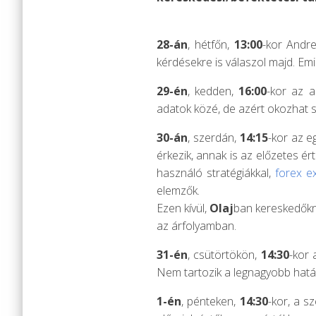
28-án
, hétfőn,
13:00
-kor Andre
kérdésekre is válaszol majd. Em
29-én
, kedden,
16:00
-kor az 
adatok közé, de azért okozhat 
30-án
, szerdán,
14:15
-kor az e
érkezik, annak is az előzetes 
használó stratégiákkal,
forex e
elemzők.
Ezen kívül,
Olaj
ban kereskedőkne
az árfolyamban.
31-én
, csütörtökön,
14:30
-kor 
Nem tartozik a legnagyobb hatá
1-én
, pénteken,
14:30
-kor, a s