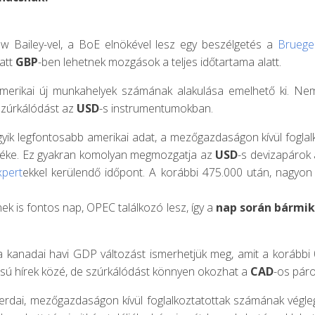
w Bailey-vel, a BoE elnökével lesz egy beszélgetés a
Bruege
iatt
GBP
-ben lehetnek mozgások a teljes időtartama alatt.
amerikai új munkahelyek számának alakulása emelhető ki. Ne
szúrkálódást az
USD
-s instrumentumokban.
gyik legfontosabb amerikai adat, a mezőgazdaságon kívül fogla
értéke. Ez gyakran komolyan megmozgatja az
USD
-s devizapárok 
xpert
ekkel kerülendő időpont. A korábbi 475.000 után, nagyon
k is fontos nap, OPEC találkozó lesz, így a
nap során bármik
a kanadai havi GDP változást ismerhetjük meg, amit a korábbi
sú hírek közé, de szúrkálódást könnyen okozhat a
CAD
-os pár
zerdai, mezőgazdaságon kívül foglalkoztatottak számának végleg