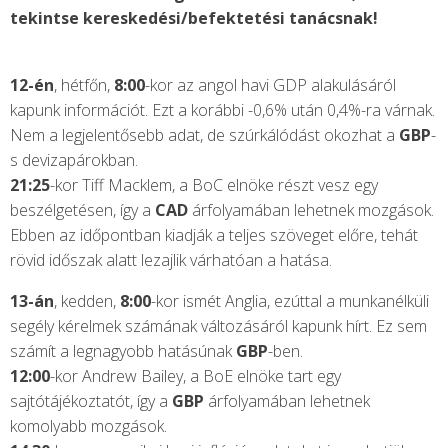
tekintse kereskedési/befektetési tanácsnak!
12-én
, hétfőn,
8:00
-kor az angol havi GDP alakulásáról
kapunk információt. Ezt a korábbi -0,6% után 0,4%-ra várnak.
Nem a legjelentősebb adat, de szúrkálódást okozhat a
GBP
-
s devizapárokban.
21:25
-kor Tiff Macklem, a BoC elnöke részt vesz egy
beszélgetésen, így a
CAD
árfolyamában lehetnek mozgások.
Ebben az időpontban kiadják a teljes szöveget előre, tehát
rövid időszak alatt lezajlik várhatóan a hatása.
13-án
, kedden,
8:00
-kor ismét Anglia, ezúttal a munkanélküli
segély kérelmek számának változásáról kapunk hírt. Ez sem
számít a legnagyobb hatásúnak
GBP
-ben.
12:00
-kor Andrew Bailey, a BoE elnöke tart egy
sajtótájékoztatót, így a
GBP
árfolyamában lehetnek
komolyabb mozgások.