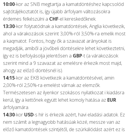
10:00
-kor az SNB megtartja a kamatdöntéshez kapcsolód
sajtótájékoztatót is, így újabb árfolyam változásokra
érdemes felkészülni a
CHF
-el kereskedőknek.
13:30
-kor folytatódnak a kamatdöntések, Anglia következik,
ahol a várakozások szerint 3,00%-ról 3,50%-ra emelik most
a kaqmatot. Fontos, hogy ők a szavazat arányokat is
megadják, amiből a jövőbeli döntésekre lehet következtetni,
így ez is befolyásolja jelentősen a
GBP
-t (a várakozások
szerint mind a 9 szavazat az emelésre érkezik most majd,
ahogy az előző döntésnél is).
14:15
-kor az EKB következik a kamatdöntésével, amin
2,00%-ról 2,50%-ra emelést várnak az elemzők.
Természetesen az ilyenkor szokásos nyilatkozat i kiadásra
kerül, így a kettőnek együtt lehet komoly hatása az
EUR
árfolyamára.
14:30
-kor
USD
-s hír is érkezik azért, havi eladási adatok. Ez
nem számít a legnagyobb hatásúak közé, messze van az
előző kamatdöntések szintjétől, de szúrkálódást azért ez is