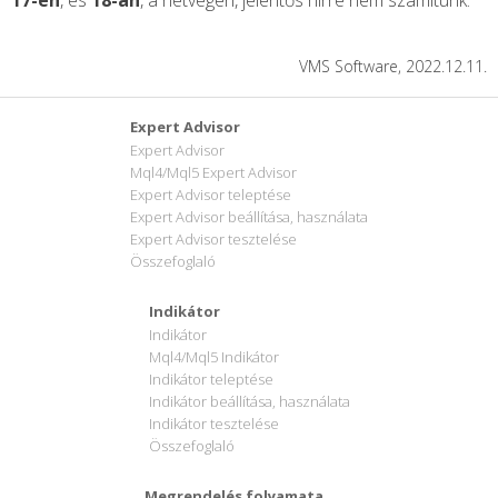
17-én
, és
18-án
, a hétvégén, jelentős hírre nem számítunk.
VMS Software, 2022.12.11.
Expert Advisor
Expert Advisor
Mql4/Mql5 Expert Advisor
Expert Advisor teleptése
Expert Advisor beállítása, használata
Expert Advisor tesztelése
Összefoglaló
Indikátor
Indikátor
Mql4/Mql5 Indikátor
Indikátor teleptése
Indikátor beállítása, használata
Indikátor tesztelése
Összefoglaló
Megrendelés folyamata