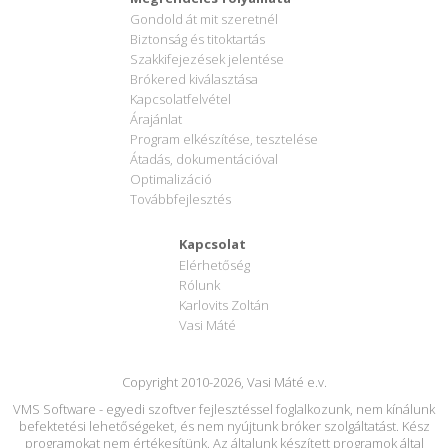
Gondold át mit szeretnél
Biztonság és titoktartás
Szakkifejezések jelentése
Brókered kiválasztása
Kapcsolatfelvétel
Árajánlat
Program elkészítése, tesztelése
Átadás, dokumentációval
Optimalizáció
Továbbfejlesztés
Kapcsolat
Elérhetőség
Rólunk
Karlovits Zoltán
Vasi Máté
Copyright 2010-2026, Vasi Máté e.v.
VMS Software - egyedi szoftver fejlesztéssel foglalkozunk, nem kínálunk
befektetési lehetőségeket, és nem nyújtunk bróker szolgáltatást. Kész
programokat nem értékesítünk. Az általunk készített programok által