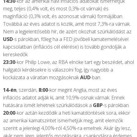
14:30
-kor az amerikai havi inflációs adatokat ismerhetjük
meg, teljes (0,4% volt, és most 0,3%-ot várnak) és
maginfláció (0,3% volt, és azonosat várnak) formájában.
Továbbá az éves adatot is közlik, amit most 7,3%-ra várnak.
Nem a legjelentősebb hír, de azért okozhat szúrkálódást az
USD
-s párokban, főleg ha a FED jövőbeli kamatemelésével
kapcsolatban (inflációs cél elérése) is tovább gondolják a
kereskedők.
23:30
-kor Philip Lowe, az RBA elnöke tart egy beszédet, ahol
hallgatói kérdésekre is válaszolni fog, így nagyobb a
kockázata a váratlan mozgásoknak
AUD
-ban.
14-én
, szerdán,
8:00
-kor megint Anglia, most az éves
inflációs adatot adják ki, amit 10,9%-osnak várnak. Ennek
hatására ismét lehetnek szúrkálódások a
GBP
-s párokban.
20:00
-kor aztán kezdődik a heti kamatdöntések sora, ekkor
az amerikai kamatszintet ismerhetjük meg, amit elemzők
szerint a jelenlegi 4,00%-ról 4,50%-ra emelnek. Akár így lesz,
akár nem, igen, jelentős mozgásokra, csapkodásra érdemes