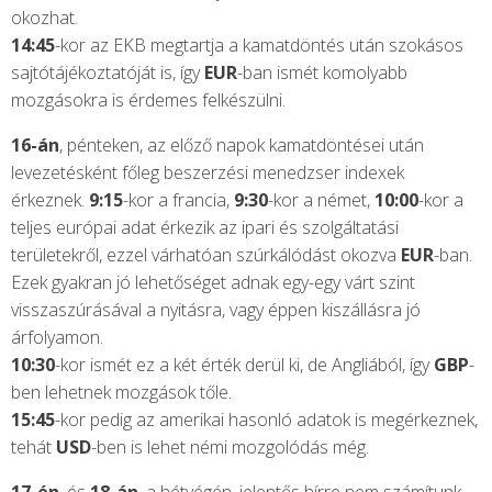
okozhat.
14:45
-kor az EKB megtartja a kamatdöntés után szokásos
sajtótájékoztatóját is, így
EUR
-ban ismét komolyabb
mozgásokra is érdemes felkészülni.
16-án
, pénteken, az előző napok kamatdöntései után
levezetésként főleg beszerzési menedzser indexek
érkeznek.
9:15
-kor a francia,
9:30
-kor a német,
10:00
-kor a
teljes európai adat érkezik az ipari és szolgáltatási
területekről, ezzel várhatóan szúrkálódást okozva
EUR
-ban.
Ezek gyakran jó lehetőséget adnak egy-egy várt szint
visszaszúrásával a nyitásra, vagy éppen kiszállásra jó
árfolyamon.
10:30
-kor ismét ez a két érték derül ki, de Angliából, így
GBP
-
ben lehetnek mozgások tőle.
15:45
-kor pedig az amerikai hasonló adatok is megérkeznek,
tehát
USD
-ben is lehet némi mozgolódás még.