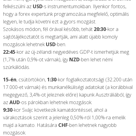
felkészülni az
USD
-s instrumentumokban. Ilyenkor fontos,
hogy a forex expertünk programozása megfelelő, optimális
legyen, le tudja követni ezt a gyors mozgást.
Szokásos módon, fél órával később, tehát
20:30
-kor a
sajtótájékoztatót is megtartják, ami alatt újabb komoly
mozgások lehetnek
USD
-ben.
22:45
-kor az új-zélandi negyedéves GDP-t ismerhetjük meg
(1,7% után 0,9%-ot várnak), így
NZD
-ben lehet némi
szúrkálódás.
15-én
, csütörtökön,
1:30
-kor foglalkoztatotsági (32.200 után
17.000-et várnak) és munkanélküliségi adatokat (a korábbival
megegyező, 3,4%-ot jeleznek előre) kapunk Ausztráliából, így
az
AUD
-os párokban lehetnek mozgások.
9:30
-kor Svájc következik kamatdöntéssel, ahol a
várakoztások szerint a jelenleg 0,50%-ról 1,00%-ra emelik
majd a kamato. Hatására
CHF
-ben lehetnek nagyobb
mozgások.