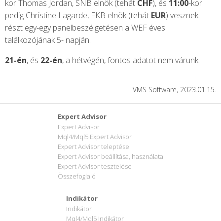
kor Thomas Jordan, SNB elnök (tehát
CHF
), és
11:00
-kor
pedig Christine Lagarde, EKB elnök (tehát
EUR
) vesznek
részt egy-egy panelbeszélgetésen a WEF éves
találkozójának 5- napján.
21-én
, és
22-én
, a hétvégén, fontos adatot nem várunk.
VMS Software, 2023.01.15.
Expert Advisor
Expert Advisor
Mql4/Mql5 Expert Advisor
Expert Advisor teleptése
Expert Advisor beállítása, használata
Expert Advisor tesztelése
Összefoglaló
Indikátor
Indikátor
Mql4/Mql5 Indikátor