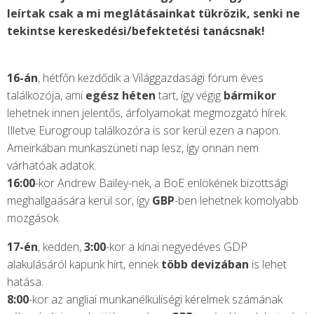
leírtak csak a mi meglátásainkat tükrözik, senki ne
tekintse kereskedési/befektetési tanácsnak!
16-án
, hétfőn kezdődik a Világgazdasági fórum éves
találkozója, ami
egész héten
tart, így végig
bármikor
lehetnek innen jelentős, árfolyamokat megmozgató hírek.
Illetve Eurogroup találkozóra is sor kerül ezen a napon.
Ameirkában munkaszüneti nap lesz, így onnan nem
várhatóak adatok.
16:00
-kor Andrew Bailey-nek, a BoE enlökének bizottsági
meghallgaására kerül sor, így
GBP
-ben lehetnek komolyabb
mozgások.
17-én
, kedden,
3:00
-kor a kínai negyedéves GDP
alakulásáról kapunk hírt, ennek
több devizában
is lehet
hatása.
8:00
-kor az angliai munkanélküliségi kérelmek számának