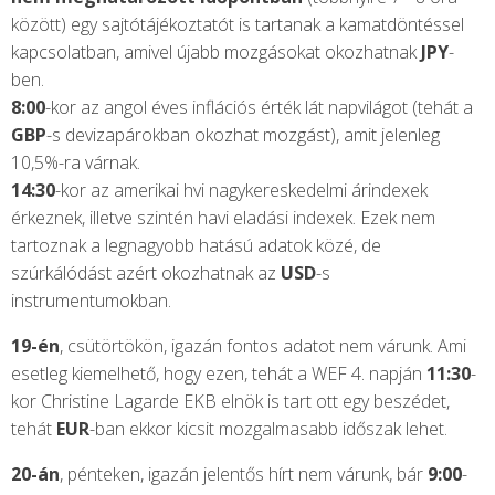
között) egy sajtótájékoztatót is tartanak a kamatdöntéssel
kapcsolatban, amivel újabb mozgásokat okozhatnak
JPY
-
ben.
8:00
-kor az angol éves inflációs érték lát napvilágot (tehát a
GBP
-s devizapárokban okozhat mozgást), amit jelenleg
10,5%-ra várnak.
14:30
-kor az amerikai hvi nagykereskedelmi árindexek
érkeznek, illetve szintén havi eladási indexek. Ezek nem
tartoznak a legnagyobb hatású adatok közé, de
szúrkálódást azért okozhatnak az
USD
-s
instrumentumokban.
19-én
, csütörtökön, igazán fontos adatot nem várunk. Ami
esetleg kiemelhető, hogy ezen, tehát a WEF 4. napján
11:30
-
kor Christine Lagarde EKB elnök is tart ott egy beszédet,
tehát
EUR
-ban ekkor kicsit mozgalmasabb időszak lehet.
20-án
, pénteken, igazán jelentős hírt nem várunk, bár
9:00
-