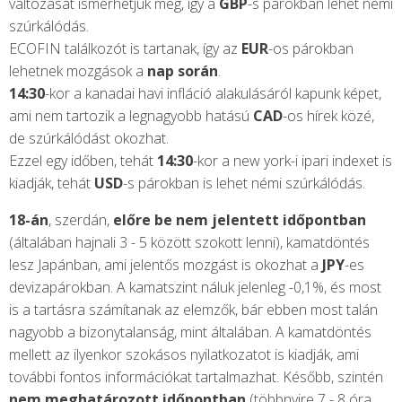
változását ismerhetjük meg, így a
GBP
-s párokban lehet némi
szúrkálódás.
ECOFIN találkozót is tartanak, így az
EUR
-os párokban
lehetnek mozgások a
nap során
.
14:30
-kor a kanadai havi infláció alakulásáról kapunk képet,
ami nem tartozik a legnagyobb hatású
CAD
-os hírek közé,
de szúrkálódást okozhat.
Ezzel egy időben, tehát
14:30
-kor a new york-i ipari indexet is
kiadják, tehát
USD
-s párokban is lehet némi szúrkálódás.
18-án
, szerdán,
előre be nem jelentett időpontban
(általában hajnali 3 - 5 között szokott lenni), kamatdöntés
lesz Japánban, ami jelentős mozgást is okozhat a
JPY
-es
devizapárokban. A kamatszint náluk jelenleg -0,1%, és most
is a tartásra számítanak az elemzők, bár ebben most talán
nagyobb a bizonytalanság, mint általában. A kamatdöntés
mellett az ilyenkor szokásos nyilatkozatot is kiadják, ami
további fontos információkat tartalmazhat. Később, szintén
nem meghatározott időpontban
(többnyire 7 - 8 óra