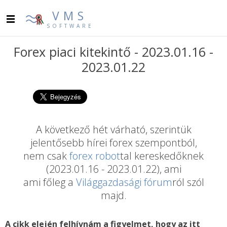
VMS
SOFTWARE
Forex piaci kitekintő - 2023.01.16 -
2023.01.22
A következő hét várható, szerintük
jelentősebb hírei forex szempontból,
nem csak
forex robot
tal kereskedőknek
(2023.01.16 - 2023.01.22), ami
ami főleg a
Világgazdasági fórum
ról szól
majd.
A cikk elején felhívnám a figyelmet, hogy az itt