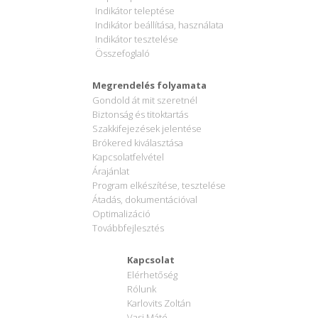
Indikátor teleptése
Indikátor beállítása, használata
Indikátor tesztelése
Összefoglaló
Megrendelés folyamata
Gondold át mit szeretnél
Biztonság és titoktartás
Szakkifejezések jelentése
Brókered kiválasztása
Kapcsolatfelvétel
Árajánlat
Program elkészítése, tesztelése
Átadás, dokumentációval
Optimalizáció
Továbbfejlesztés
Kapcsolat
Elérhetőség
Rólunk
Karlovits Zoltán
Vasi Máté