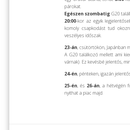
párokat.
Egészen szombatig
G20 találk
20:00
-kor az egyik legjelentős
komoly csapkodást tud okozni
veszélyes időszak.
23-án
, csütörtökön, Japánban m
A G20 találkozó mellett ami ki
várnak). Ez kevésbé jelentős, m
24-én
, pénteken, igazán jelentő
25-én
, és
26-án
, a hétvégén 
nyithat a piac majd.