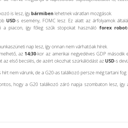
ozó is lesz, így
bármiben
lehetnek váratlan mozgások.
ebb
USD
-s esemény, FOMC lesz. Ez alatt az árfolyamok által
 a piacon, így főleg szűk stopokat használó
forex robot
unkaszüneti nap lesz, így onnan nem várhatóak hírek.
emelhető, az
14:30
-kor az amerikai negyedéves GDP második e
int az első becslés, de azért okozhat szúrkálódást az
USD
-s dev
s hírt nem várunk, de a G20-as találkozó persze még tartani fog.
fontos, hogy a G20 találkozó záró napja szombaton lesz, íg