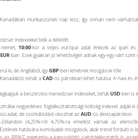
s Kanadában munkaszüneti nap lesz, így onnan nem várhatóa
zser indexekkel telik a délelőtt:
a német,
10:00
-kor a teljes európai adat érkezik az ipari és s
a
EUR
-ban. Ezek gyakran jó lehetőséget adnak egy-egy várt szint 
.
rül ki, de Angliából, így
GBP
-ben lehetnek mozgások tőle.
k Kanadából, tehát a
CAD
-os párokban lehet hatása. A havi és éve
megkapjuk a beszerzési menedzser indexeket, tehát
USD
-ben is 
ztráliai negyedéves foglalkoztatottsági költség indexet adják k
sú adat, de szúrkálódást okozhat az
AUD
-os devizapárokon.
-Zélandon (4,25%-ról 4,75%-ra emelést várnak az elemzők),
. Ezeknek hatására komolyabb mozgások, akár trend forduló is l
or az RBNZ megtartja a kapcsolódó sajtótájékoztatót is, ez