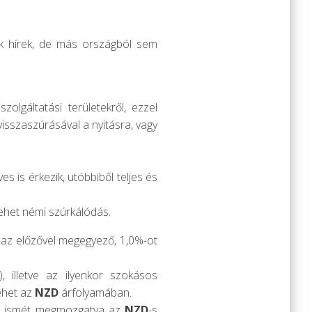
k hírek, de más országból sem
zolgáltatási területekről, ezzel
visszaszúrásával a nyitásra, vagy
s is érkezik, utóbbiből teljes és
lehet némi szúrkálódás.
i (az előzővel megegyező, 1,0%-ot
 illetve az ilyenkor szokásos
ehet az
NZD
árfolyamában.
zel ismét megmozgatva az
NZD
-s