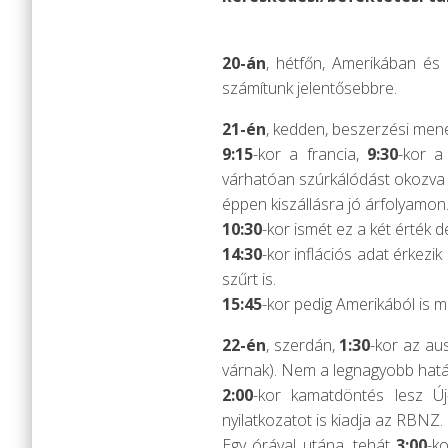
20-án
, hétfőn, Amerikában é
számítunk jelentősebbre.
21-én
, kedden, beszerzési mened
9:15
-kor a francia,
9:30
-kor 
várhatóan szúrkálódást okozv
éppen kiszállásra jó árfolyamon
10:30
-kor ismét ez a két érték de
14:30
-kor inflációs adat érkezi
szűrt is.
15:45
-kor pedig Amerikából is 
22-én
, szerdán,
1:30
-kor az aus
várnak). Nem a legnagyobb hatá
2:00
-kor kamatdöntés lesz Új
nyilatkozatot is kiadja az RBNZ
Egy órával utána, tehát
3:00
-k