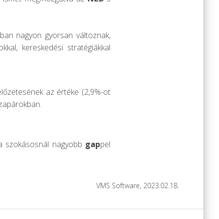
ában nagyon gyorsan változnak,
okkal, kereskedési stratégiákkal
lőzetesének az értéke (2,9%-ot
izapárokban.
y a szokásosnál nagyobb
gap
pel
VMS Software, 2023.02.18.