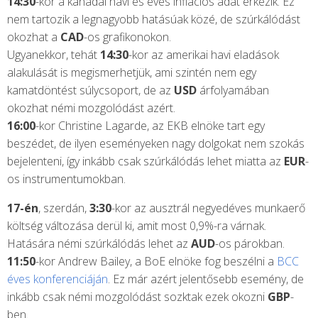
14:30
-kor a kanadai havi és éves inflációs adat érkezik. Ez
nem tartozik a legnagyobb hatásúak közé, de szúrkálódást
okozhat a
CAD
-os grafikonokon.
Ugyanekkor, tehát
14:30
-kor az amerikai havi eladások
alakulását is megismerhetjük, ami szintén nem egy
kamatdöntést súlycsoport, de az
USD
árfolyamában
okozhat némi mozgolódást azért.
16:00
-kor Christine Lagarde, az EKB elnöke tart egy
beszédet, de ilyen eseményeken nagy dolgokat nem szokás
bejelenteni, így inkább csak szúrkálódás lehet miatta az
EUR
-
os instrumentumokban.
17-én
, szerdán,
3:30
-kor az ausztrál negyedéves munkaerő
költség változása derül ki, amit most 0,9%-ra várnak.
Hatására némi szúrkálódás lehet az
AUD
-os párokban.
11:50
-kor Andrew Bailey, a BoE elnöke fog beszélni a
BCC
éves konferenciáján
. Ez már azért jelentősebb esemény, de
inkább csak némi mozgolódást sozktak ezek okozni
GBP
-
ben.