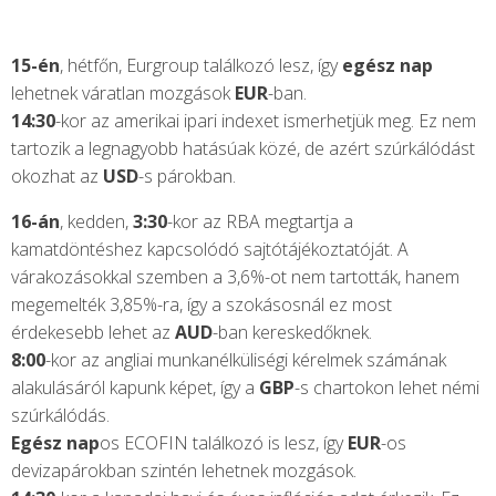
15-én
, hétfőn, Eurgroup találkozó lesz, így
egész nap
lehetnek váratlan mozgások
EUR
-ban.
14:30
-kor az amerikai ipari indexet ismerhetjük meg. Ez nem
tartozik a legnagyobb hatásúak közé, de azért szúrkálódást
okozhat az
USD
-s párokban.
16-án
, kedden,
3:30
-kor az RBA megtartja a
kamatdöntéshez kapcsolódó sajtótájékoztatóját. A
várakozásokkal szemben a 3,6%-ot nem tartották, hanem
megemelték 3,85%-ra, így a szokásosnál ez most
érdekesebb lehet az
AUD
-ban kereskedőknek.
8:00
-kor az angliai munkanélküliségi kérelmek számának
alakulásáról kapunk képet, így a
GBP
-s chartokon lehet némi
szúrkálódás.
Egész nap
os ECOFIN találkozó is lesz, így
EUR
-os
devizapárokban szintén lehetnek mozgások.