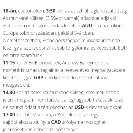
18-án
, csütörtökön,
3:30
-kor az ausztrál foglalkoztatottsági
és munkanélküliségi (3,5%-ot várnak) adatokat adják ki.
Hatásukra némi szúrkálódás lehet az
AUD
-os chartokon.
Európa több országában, például Svájcban,
Németorszégban, Franciaországban munkaszüneti nap
lesz, így a szokásosnál kisebb forgalomra és kevesebb EUR-
os hírre számítunk.
11:15
-kor A BoE elnökének, Andrew Baileynek és a
monetáris tanács tagjainak a negyedéves meghallgatására
kerül sor, így a
GBP
-ben kereskedők számíthatnak
mozgásokra.
14:30
-kor az amerikai munkanélküliségi kérelmek sázma
jelenik meg, ami nem tartozik a legnagyobb hatásúak közé,
de szúrkálódást azért okozhat az
USD
-s devizapárokban.
17:00
-kor Tiff Macklem, a BoC elnöke tart egy
sajtótájékoztatót, így a
CAD
árfolyama mozoghat
jelentősebben ebben az időszakban.