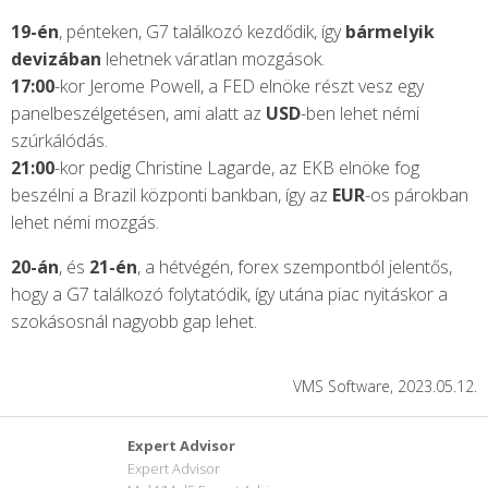
19-én
, pénteken, G7 találkozó kezdődik, így
bármelyik
devizában
lehetnek váratlan mozgások.
17:00
-kor Jerome Powell, a FED elnöke részt vesz egy
panelbeszélgetésen, ami alatt az
USD
-ben lehet némi
szúrkálódás.
21:00
-kor pedig Christine Lagarde, az EKB elnöke fog
beszélni a Brazil központi bankban, így az
EUR
-os párokban
lehet némi mozgás.
20-án
, és
21-én
, a hétvégén, forex szempontból jelentős,
hogy a G7 találkozó folytatódik, így utána piac nyitáskor a
szokásosnál nagyobb gap lehet.
VMS Software, 2023.05.12.
Expert Advisor
Expert Advisor