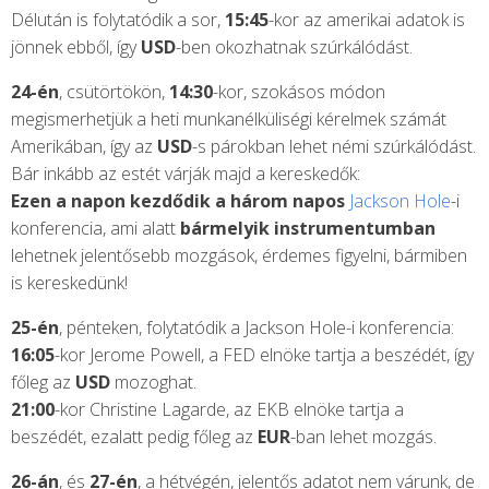
Délután is folytatódik a sor,
15:45
-kor az amerikai adatok is
jönnek ebből, így
USD
-ben okozhatnak szúrkálódást.
24-én
, csütörtökön,
14:30
-kor, szokásos módon
megismerhetjük a heti munkanélküliségi kérelmek számát
Amerikában, így az
USD
-s párokban lehet némi szúrkálódást.
Bár inkább az estét várják majd a kereskedők:
Ezen a napon kezdődik a három napos
Jackson Hole
-i
konferencia, ami alatt
bármelyik instrumentumban
lehetnek jelentősebb mozgások, érdemes figyelni, bármiben
is kereskedünk!
25-én
, pénteken, folytatódik a Jackson Hole-i konferencia:
16:05
-kor Jerome Powell, a FED elnöke tartja a beszédét, így
főleg az
USD
mozoghat.
21:00
-kor Christine Lagarde, az EKB elnöke tartja a
beszédét, ezalatt pedig főleg az
EUR
-ban lehet mozgás.
26-án
, és
27-én
, a hétvégén, jelentős adatot nem várunk, de