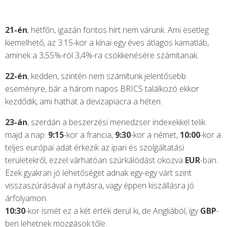
21-én
, hétfőn, igazán fontos hírt nem várunk. Ami esetleg
kiemelhető, az 3:15-kor a kínai egy éves átlagos kamatláb,
aminek a 3,55%-ról 3,4%-ra csökkenésére számítanak.
22-én
, kedden, szintén nem számítunk jelentősebb
eseményre, bár a három napos BRICS találkozó ekkor
kezdődik, ami hathat a devizapiacra a héten.
23-án
, szerdán a beszerzési menedzser indexekkel telik
majd a nap:
9:15
-kor a francia,
9:30
-kor a német,
10:00
-kor a
teljes európai adat érkezik az ipari és szolgáltatási
területekről, ezzel várhatóan szúrkálódást okozva
EUR
-ban.
Ezek gyakran jó lehetőséget adnak egy-egy várt szint
visszaszúrásával a nyitásra, vagy éppen kiszállásra jó
árfolyamon.
10:30
-kor ismét ez a két érték derül ki, de Angliából, így
GBP
-
ben lehetnek mozgások tőle.