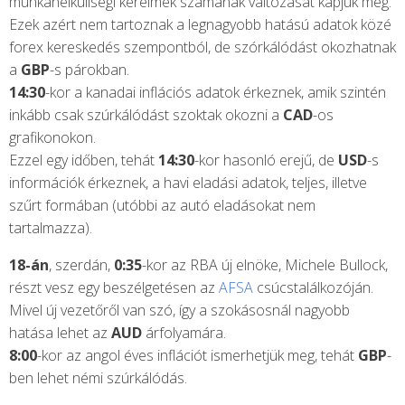
munkanélküliségi kérelmek számának változását kapjuk meg.
Ezek azért nem tartoznak a legnagyobb hatású adatok közé
forex kereskedés szempontból, de szórkálódást okozhatnak
a
GBP
-s párokban.
14:30
-kor a kanadai inflációs adatok érkeznek, amik szintén
inkább csak szúrkálódást szoktak okozni a
CAD
-os
grafikonokon.
Ezzel egy időben, tehát
14:30
-kor hasonló erejű, de
USD
-s
információk érkeznek, a havi eladási adatok, teljes, illetve
szűrt formában (utóbbi az autó eladásokat nem
tartalmazza).
18-án
, szerdán,
0:35
-kor az RBA új elnöke, Michele Bullock,
részt vesz egy beszélgetésen az
AFSA
csúcstalálkozóján.
Mivel új vezetőről van szó, így a szokásosnál nagyobb
hatása lehet az
AUD
árfolyamára.
8:00
-kor az angol éves inflációt ismerhetjük meg, tehát
GBP
-
ben lehet némi szúrkálódás.