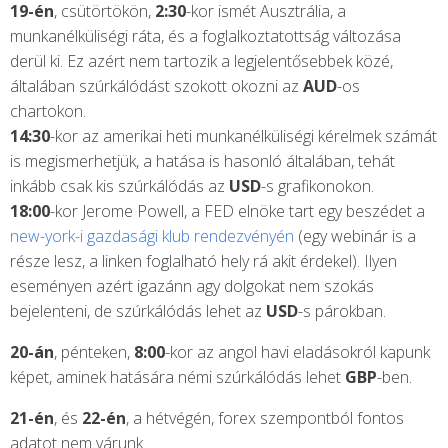
19-én
, csütörtökön,
2:30
-kor ismét Ausztrália, a
munkanélküliségi ráta, és a foglalkoztatottság változása
derül ki. Ez azért nem tartozik a legjelentősebbek közé,
általában szúrkálódást szokott okozni az
AUD
-os
chartokon.
14:30
-kor az amerikai heti munkanélküliségi kérelmek számát
is megismerhetjük, a hatása is hasonló általában, tehát
inkább csak kis szúrkálódás az
USD
-s grafikonokon.
18:00
-kor Jerome Powell, a FED elnöke tart egy beszédet a
new-york-i gazdasági klub rendezvényén
(egy webinár is a
része lesz, a linken foglalható hely rá akit érdekel). Ilyen
eseményen azért igazánn agy dolgokat nem szokás
bejelenteni, de szúrkálódás lehet az
USD
-s párokban.
20-án
, pénteken,
8:00
-kor az angol havi eladásokról kapunk
képet, aminek hatására némi szúrkálódás lehet
GBP
-ben.
21-én
, és
22-én
, a hétvégén, forex szempontból fontos
adatot nem várunk.