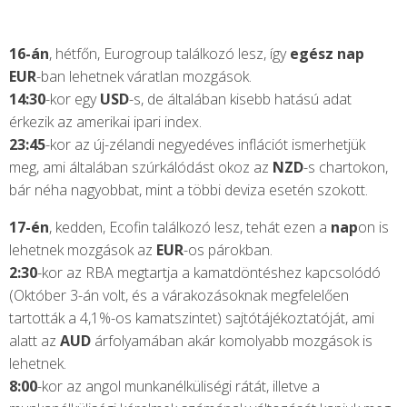
16-án
, hétfőn, Eurogroup találkozó lesz, így
egész nap
EUR
-ban lehetnek váratlan mozgások.
14:30
-kor egy
USD
-s, de általában kisebb hatású adat
érkezik az amerikai ipari index.
23:45
-kor az új-zélandi negyedéves inflációt ismerhetjük
meg, ami általában szúrkálódást okoz az
NZD
-s chartokon,
bár néha nagyobbat, mint a többi deviza esetén szokott.
17-én
, kedden, Ecofin találkozó lesz, tehát ezen a
nap
on is
lehetnek mozgások az
EUR
-os párokban.
2:30
-kor az RBA megtartja a kamatdöntéshez kapcsolódó
(Október 3-án volt, és a várakozásoknak megfelelően
tartották a 4,1%-os kamatszintet) sajtótájékoztatóját, ami
alatt az
AUD
árfolyamában akár komolyabb mozgások is
lehetnek.
8:00
-kor az angol munkanélküliségi rátát, illetve a