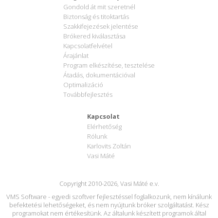
Gondold át mit szeretnél
Biztonság és titoktartás
Szakkifejezések jelentése
Brókered kiválasztása
Kapcsolatfelvétel
Árajánlat
Program elkészítése, tesztelése
Átadás, dokumentációval
Optimalizáció
Továbbfejlesztés
Kapcsolat
Elérhetőség
Rólunk
Karlovits Zoltán
Vasi Máté
Copyright 2010-2026, Vasi Máté e.v.
VMS Software - egyedi szoftver fejlesztéssel foglalkozunk, nem kínálunk
befektetési lehetőségeket, és nem nyújtunk bróker szolgáltatást. Kész
programokat nem értékesítünk. Az általunk készített programok által