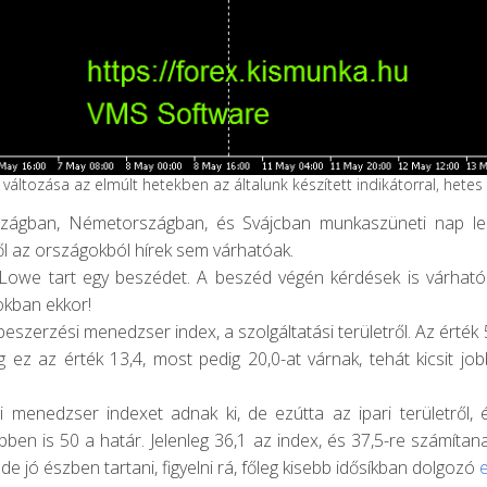
változása az elmúlt hetekben az általunk készített indikátorral, hetes
szágban, Németországban, és Svájcban munkaszüneti nap lesz
ből az országokból hírek sem várhatóak.
p Lowe tart egy beszédet. A beszéd végén kérdések is várható
okban ekkor!
eszerzési menedzser index, a szolgáltatási területről. Az érték 
leg ez az érték 13,4, most pedig 20,0-at várnak, tehát kicsit jo
i menedzser indexet adnak ki, de ezútta az ipari területről,
bben is 50 a határ. Jelenleg 36,1 az index, és 37,5-re számíta
de jó észben tartani, figyelni rá, főleg kisebb idősíkban dolgozó