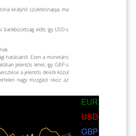
ória királynő születésnapja, ma
 bankbizottság előtt, így USD-s
anak.
gi hatásairól. Ezen a monetáris
alóban jelentős lehet, így GBP-s
vesztese a jelentős devizk közül
hirtelen nagy mozgást okoz az