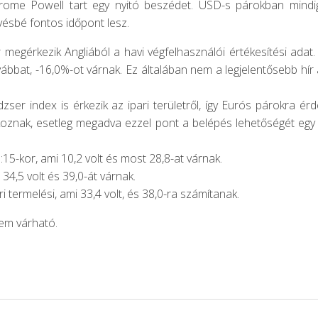
rome Powell tart egy nyitó beszédet. USD-s párokban mindig 
vésbé fontos időpont lesz.
megérkezik Angliából a havi végfelhasználói értékesítési adat. 
ábbat, -16,0%-ot várnak. Ez általában nem a legjelentősebb hí
ser index is érkezik az ipari területről, így Eurós párokra ér
oznak, esetleg megadva ezzel pont a belépés lehetőségét egy
9:15-kor, ami 10,2 volt és most 28,8-at várnak.
34,5 volt és 39,0-át várnak.
ri termelési, ami 33,4 volt, és 38,0-ra számítanak.
nem várható.