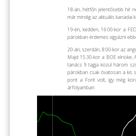
18-án, hétfőn jelentősebb hír 
már mindig az aktuális kanadai k
19-én, kedden, 16:00-kor a FED
párokban érdemes vigyázni ebb
20-án, szerdán, 8:00-kor az ango
Majd 15:30-kor a BOE elnöke, A
tanács 9 tagja közül három szin
párokban csak óvatosan a kis 
pont a Font volt, így még kö
árfolyamban: