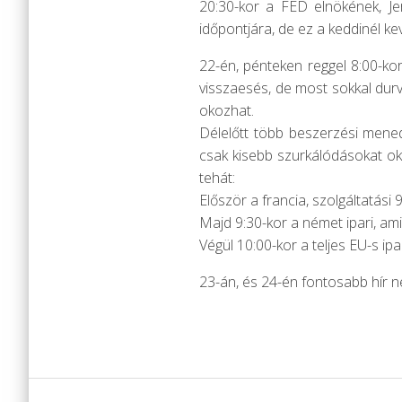
20:30-kor a FED elnökének, Je
időpontjára, de ez a keddinél ke
22-én, pénteken reggel 8:00-kor 
visszaesés, de most sokkal durv
okozhat.
Délelőtt több beszerzési menedz
csak kisebb szurkálódásokat ok
tehát:
Először a francia, szolgáltatási 
Majd 9:30-kor a német ipari, ami 
Végül 10:00-kor a teljes EU-s ipa
23-án, és 24-én fontosabb hír 