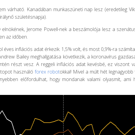
nem várható. Kanadában munkaszüneti nap lesz (eredetileg Vikt
irálynő születésnapja).
 elnökének, Jerome Powell-nek a beszámolója lesz a szenátusi
en az időben.
l éves inflációs adat érkezik. 1,5% volt, és most 0,9%-ra számít
ndrew Bailey meghallgatása következik, a koronavírus gazdasá
tén részt vesz. A reggeli inflációs adat kevésbé, ez viszont v
stopot használó
forex robot
okkal! Mivel a múlt hét legnagyobb 
nnyebben előfordulhat, hogy mondanak valami olyasmit, ami 