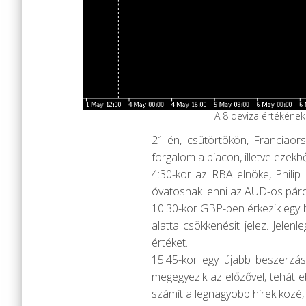
A 8 deviza értékének 
21-én, csütörtökön, Franciaor
forgalom a piacon, illetve ezek
4:30-kor az RBA elnöke, Phili
óvatosnak lenni az AUD-os pár
10:30-kor GBP-ben érkezik egy b
alatta csökkenésit jelez. Jelen
értéket.
15:45-kor egy újabb beszerzás
megegyezik az előzővel, tehát e
számít a legnagyobb hírek közé, 