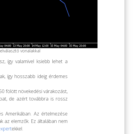
 elválasztó vonalakkal
, így valamivel ksiebb lehet a
ak, így hosszabb ideig érdemes
50 fölött növekedési várakozást,
bbat, de azért továbbra is rossz
 és Amerikában. Az értelmezése
nak az elemzők. Ez általában nem
expert
ekkel.