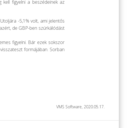
kell figyelni a beszédeinek az
Utoljára -5,1% volt, ami jelentős
r azért, de GBP-ben szúrkálódást
demes figyelni. Bár ezek sokszor
 visszateszt formájában. Sorban
VMS Software, 2020.05.17.