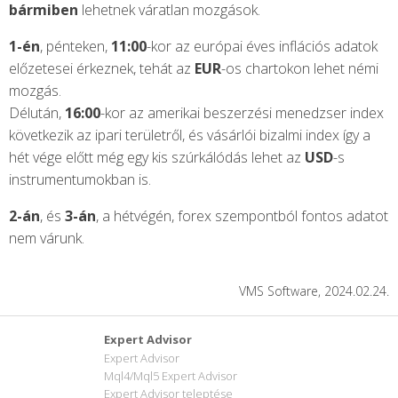
bármiben
lehetnek váratlan mozgások.
1-én
, pénteken,
11:00
-kor az európai éves inflációs adatok
előzetesei érkeznek, tehát az
EUR
-os chartokon lehet némi
mozgás.
Délután,
16:00
-kor az amerikai beszerzési menedzser index
következik az ipari területről, és vásárlói bizalmi index így a
hét vége előtt még egy kis szúrkálódás lehet az
USD
-s
instrumentumokban is.
2-án
, és
3-án
, a hétvégén, forex szempontból fontos adatot
nem várunk.
VMS Software, 2024.02.24.
Expert Advisor
Expert Advisor
Mql4/Mql5 Expert Advisor
Expert Advisor teleptése