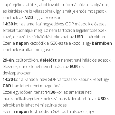
sajtótéjékoztatót is, ahol további információkkal szolgálnak,
és kérdésekre is válaszolnak, így ismét jelentős mozgások
lehetnek az
NZD
-s grafikonokon.
14:30
-kor az amerikai negyedéves GDP második előzetes
értékét tudhatjuk meg. Ez nem tartozik a legjelentősebbek
közé, de azért szúrkálódást okozhat az
USD
-s párokban.
Ezen a
napon
kezdődik a G20-as találkozó is, így
bármiben
lehetnek váratlan mozgások.
29-én
, csütörtökön,
délelőtt
a német havi inflációs adatok
ékeznek, ennek lehet némi hatása az
EUR
-os
devizapárokban.
14:30
-kor a kanadai havi GDP változásról kapunk képet, így
CAD
-ban lehet némi mozgolódás.
Ezzel egy időben, tehát
14:30
-kor az amerikai heti
munkanélküliségi kérelmek száma is kiderül, tehát az
USD
-s
párokban is lehet némi szúrkálódás.
Ezen a
napon
folytatódik a G20-as találkozó is, így