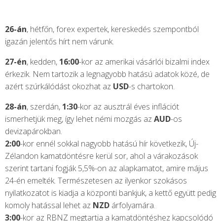
26-án
, hétfőn, forex expertek, kereskedés szempontból
igazán jelentős hírt nem várunk.
27-én
, kedden,
16:00
-kor az amerikai vásárlói bizalmi index
érkezik. Nem tartozik a legnagyobb hatású adatok közé, de
azért szúrkálódást okozhat az
USD
-s chartokon.
28-án
, szerdán,
1:30
-kor az ausztrál éves inflációt
ismerhetjük meg, így lehet némi mozgás az
AUD
-os
devizapárokban.
2:00
-kor ennél sokkal nagyobb hatású hír következik, Új-
Zélandon kamatdöntésre kerül sor, ahol a várakozások
szerint tartani fogják 5,5%-on az alapkamatot, amire május
24-én emelték. Természetesen az ilyenkor szokásos
nyilatkozatot is kiadja a központi bankjuk, a kettő együtt pedig
komoly hatással lehet az
NZD
árfolyamára.
3:00
-kor az RBNZ megtartja a kamatdöntéshez kapcsolódó