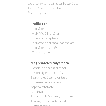
Expert Advisor beállítása, használata
Expert Advisor tesztelése
Összefoglaló
Indikátor
Indikátor
Mql4/Mql5 Indikátor
Indikátor teleptése
Indikátor beállítása, használata
Indikátor tesztelése
Összefoglaló
Megrendelés folyamata
Gondold át mit szeretnél
Biztonság és titoktartás
Szakkifejezések jelentése
Brókered kiválasztása
Kapcsolatfelvétel
Árajánlat
Program elkészítése, tesztelése
Átadás, dokumentációval
Optimalizáció