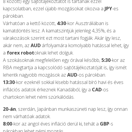
8 között) egy sajtótájékoztatót is tartanak ezzel
kapcsolatban, ezzel újabb mozgásokat okozva a
JPY
-es
párokban.
Várhatóan a kettő között,
4:30
-kor Ausztráliában is
kamatdöntés lesz. A kamatszintjük jelenleg 4,35%, és a
várakozások szerint ezt most tartani fogják. Akár így lesz,
akár nem, az
AUD
árfolyamára komolyabb hatással lehet, így
a
forex robot
oknak lehet dolguk.
A szokásoknak megfelelően egy órával később,
5:30
-kor az
RBA megtartja a kapcsolódó sajtótájékoztatóját is, így ismét
lehentk nagyobb mozgások az
AUD
-os párokban.
13:30
-kor ezeknél sokkal kisebb hatással bíró havi és éves
inflációs adatok érkeznek Kanadából, így a
CAD
-os
chartokon lehet némi szúrkálódás.
20-án
, szerdán, Japánban munkaszüneti nap lesz, így onnan
nem várhatóak adatok.
8:00
-kor az angol éves infláció derül ki, tehát a
GBP
-s
párokban lehet némi mozgás.