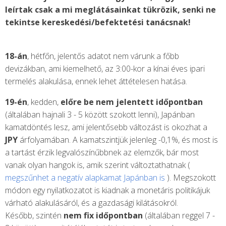
leírtak csak a mi meglátásainkat tükrözik, senki ne
tekintse kereskedési/befektetési tanácsnak!
18-án
, hétfőn, jelentős adatot nem várunk a főbb
devizákban, ami kiemelhető, az 3:00-kor a kínai éves ipari
termelés alakulása, ennek lehet áttételesen hatása.
19-én
, kedden,
előre be nem jelentett időpontban
(általában hajnali 3 - 5 között szokott lenni), Japánban
kamatdöntés lesz, ami jelentősebb változást is okozhat a
JPY
árfolyamában. A kamatszintjük jelenleg -0,1%, és most is
a tartást érzik legvalószínűbbnek az elemzők, bár most
vanak olyan hangok is, amik szerint változtathatnak (
megszűnhet a negatív alapkamat Japánban is
). Megszokott
módon egy nyilatkozatot is kiadnak a monetáris politikájuk
várható alakulásáról, és a gazdasági kilátásokról.
Később, szintén
nem fix időpontban
(általában reggel 7 -