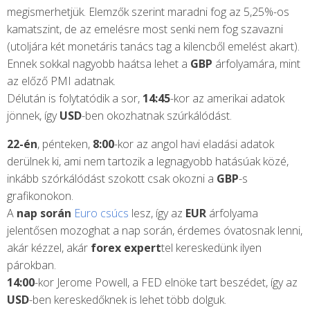
megismerhetjük. Elemzők szerint maradni fog az 5,25%-os
kamatszint, de az emelésre most senki nem fog szavazni
(utoljára két monetáris tanács tag a kilencből emelést akart).
Ennek sokkal nagyobb haátsa lehet a
GBP
árfolyamára, mint
az előző PMI adatnak.
Délután is folytatódik a sor,
14:45
-kor az amerikai adatok
jönnek, így
USD
-ben okozhatnak szúrkálódást.
22-én
, pénteken,
8:00
-kor az angol havi eladási adatok
derülnek ki, ami nem tartozik a legnagyobb hatásúak közé,
inkább szórkálódást szokott csak okozni a
GBP
-s
grafikonokon.
A
nap során
Euro csúcs
lesz, így az
EUR
árfolyama
jelentősen mozoghat a nap során, érdemes óvatosnak lenni,
akár kézzel, akár
forex expert
tel kereskedünk ilyen
párokban.
14:00
-kor Jerome Powell, a FED elnöke tart beszédet, így az
USD
-ben kereskedőknek is lehet több dolguk.