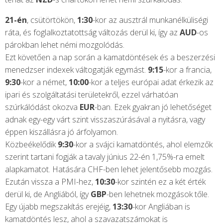
21-én
, csütörtökön,
1:30
-kor az ausztrál munkanélküliségi
ráta, és foglalkoztatottság változás derül ki, így az
AUD
-os
párokban lehet némi mozgolódás.
Ezt követően a nap során a kamatdöntések és a beszerzési
menedzser indexek váltogatják egymást.
9:15
-kor a francia,
9:30
-kor a német,
10:00
-kor a teljes európai adat érkezik az
ipari és szolgáltatási területekről, ezzel várhatóan
szúrkálódást okozva
EUR
-ban. Ezek gyakran jó lehetőséget
adnak egy-egy várt szint visszaszúrásával a nyitásra, vagy
éppen kiszállásra jó árfolyamon.
Közbeékelődik
9:30
-kor a svájci kamatdöntés, ahol elemzők
szerint tartani fogják a tavaly június 22-én 1,75%-ra emelt
alapkamatot. Hatására CHF-ben lehet jelentősebb mozgás.
Ezután vissza a PMI-hez,
10:30
-kor szintén ez a két érték
derül ki, de Angliából, így
GBP
-ben lehetnek mozgások tőle.
Egy újabb megszakítás erejéig,
13:30
-kor Angliában is
kamatdöntés lesz, ahol a szavazatszámokat is