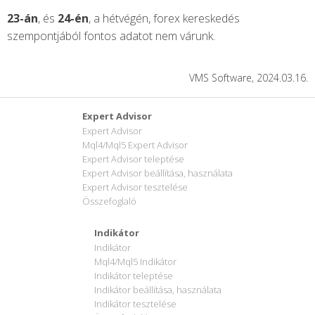
23-án
, és
24-én
, a hétvégén, forex kereskedés
szempontjából fontos adatot nem várunk.
VMS Software, 2024.03.16.
Expert Advisor
Expert Advisor
Mql4/Mql5 Expert Advisor
Expert Advisor teleptése
Expert Advisor beállítása, használata
Expert Advisor tesztelése
Összefoglaló
Indikátor
Indikátor
Mql4/Mql5 Indikátor
Indikátor teleptése
Indikátor beállítása, használata
Indikátor tesztelése