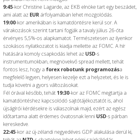
9:45
-kor Christine Lagarde, az EKB elnöke tart egy beszádet,
ami alatt az
EUR
árfolyamában lehet mozgolódás.
19:00
-kor amerikában is kamatdöntésre kerül sor. A
várakozások szerint tartani fogják a tavaly július 26-óta
érvényes 5,5%-os alapkamatot. Természetesen az ilyenkor
szokásos nyilatkozatot is kiadja mellette az FOMC. A hír
hatására komoly csapkodás lehet az
USD
-s
instrumentumokban, megnövekvő spread mellett, tehát
fontos lesz, hogy a
forex robotunk programozás
a
megfelelő legyen, helyesen kezelje ezt a helyzetet, és le is
tudja követni a gyors változásokat.
Fél órával később, tehát
19:30
-kor az FOMC megtartja a
kamatdöntéshez kapcsolódó sajtótájékoztatót is, ahol
újságírói kérdésekre is válaszolnak majd, ezért az egész
időtartama alatt érdemes óvatosnak lenni
USD
-s párban
kereskedve.
22:45
-kor az új-zélandi negyedéves GDP alakulása derül ki,
tehát az
NZD
-s chartokon lehet némi szúrkálódás.