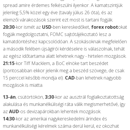
spread amire érdemes felkészülni ilyenkor. A kamatszintjük
jelenleg 5,5% közel egy éve (tavaly július 26 óta), és az
elemzői várakozások szerint ezt most is tartani fogják.
20:30
-kor ismét az
USD
-ben kereskedőket,
forex robot
okat
fogják megdolgoztatni, FOMC sajtótájékoztató lesz a
kamatdöntéshez kapcsolódóan. A szokásoknak megfelelően
a második felében újságírói kérdésekre is válaszolnak, tehát
az egész időtartama alatt lehetnek nagy - hirtelen mozgások.
21:15
-kor Tiff Macklem, a BoC elnöke tart beszédet
(pontosabban ekkor jelenik meg a beszéd szövege, de csak
15 perccel később mondja el).
CAD
-ban lehetnek nagyobb
mozgások is miatta.
13-án
, csütörtökön,
3:30
-kor az ausztrál foglalkoztatottság
alakulása és munkanélküliségi ráta válik megismerhetővé, így
az
AUD
-os devizapárokban lehentek mozgások.
14:30
-kor az amerikai nagykereskedelmi árindex és
munkanélküliségi kérelmek száma derül kerül, ez okozhat