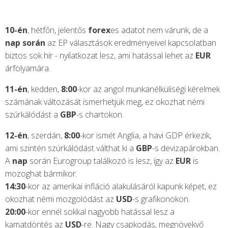
10-én
, hétfőn, jelentős
forex
es adatot nem várunk, de a
nap során
az EP választások eredményeivel kapcsolatban
biztos sok hír - nyilatkozat lesz, ami hatással lehet az
EUR
árfolyamára.
11-én
, kedden,
8:00
-kor az angol munkanélküliségi kérelmek
számának változását ismerhetjük meg, ez okozhat némi
szúrkálódást a
GBP
-s chartokon.
12-én
, szerdán,
8:00
-kor ismét Anglia, a havi GDP érkezik,
ami szintén szúrkálódást válthat ki a
GBP
-s devizapárokban.
A
nap
során Eurogroup találkozó is lesz, így az
EUR
is
mozoghat bármikor.
14:30
-kor az amerikai infláció alakulásáról kapunk képet, ez
okozhat némi mozgolódást az
USD
-s grafikonokon.
20:00
-kor ennél sokkal nagyobb hatással lesz a
kamatdöntés az
USD
-re. Nagy csapkodás, megnövekvő