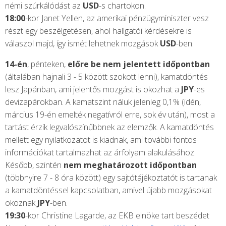
némi szúrkálódást az
USD
-s chartokon.
18:00
-kor Janet Yellen, az amerikai pénzügyminiszter vesz
részt egy beszélgetésen, ahol hallgatói kérdésekre is
válaszol majd, így ismét lehetnek mozgások
USD
-ben.
14-én
, pénteken,
előre be nem jelentett időpontban
(általában hajnali 3 - 5 között szokott lenni), kamatdöntés
lesz Japánban, ami jelentős mozgást is okozhat a
JPY
-es
devizapárokban. A kamatszint náluk jelenleg 0,1% (idén,
március 19-én emelték negatívról erre, sok év után), most a
tartást érzik legvalószínűbbnek az elemzők. A kamatdöntés
mellett egy nyilatkozatot is kiadnak, ami további fontos
információkat tartalmazhat az árfolyam alakulásához.
Később, szintén
nem meghatározott időpontban
(többnyire 7 - 8 óra között) egy sajtótájékoztatót is tartanak
a kamatdöntéssel kapcsolatban, amivel újabb mozgásokat
okoznak
JPY
-ben.
19:30
-kor Christine Lagarde, az EKB elnöke tart beszédet