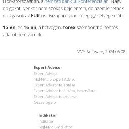
Horvátországban, a
nemzeti bankjuk konferenciáján
. Nagy
dolgokat ilyenkor nem szokás bejelenteni, de azért lehetnek
mozgások az
EUR
-os dvizapárokban, főleg így hétvége előtt.
15-én
, és
16-án
, a hétvégén,
forex
szempontból fontos
adatot nem várunk.
VMS Software, 2024.06.08.
Expert Advisor
Expert Advisor
Mql4/Mql5 Expert Advisor
Expert Advisor teleptése
Expert Advisor beállítása, használata
Expert Advisor tesztelése
Összefoglaló
Indikátor
Indikátor
Mql4/Mql5 Indikátor