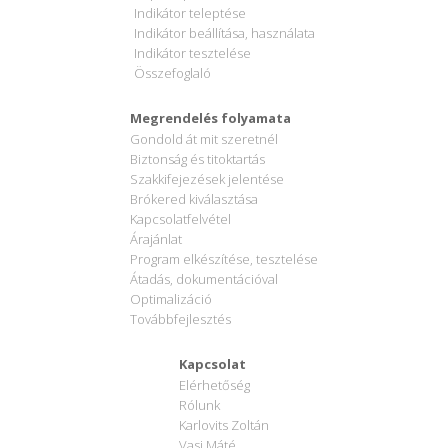
Indikátor teleptése
Indikátor beállítása, használata
Indikátor tesztelése
Összefoglaló
Megrendelés folyamata
Gondold át mit szeretnél
Biztonság és titoktartás
Szakkifejezések jelentése
Brókered kiválasztása
Kapcsolatfelvétel
Árajánlat
Program elkészítése, tesztelése
Átadás, dokumentációval
Optimalizáció
Továbbfejlesztés
Kapcsolat
Elérhetőség
Rólunk
Karlovits Zoltán
Vasi Máté