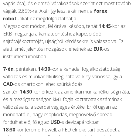
vágás óta), és elemzői várakozások szerint ezt most tovább
vágják, 2,65%-ra. Akár így lesz, akár nem, a
forex
robot
unkat ez megdolgoztathatja.
Megszokott módon, fél órával később, tehát
14:45
-kor az
EKB megtartja a kamatdöntéshez kapcsolódó
sajtótájékoztatóját, újságírói kérdésekre is válaszolva. Ez
alatt ismét jelentős mozgások lehetnek az
EUR
-os
instrumentumokban.
7-én
, pénteken,
14:30
-kor a kanadai foglalkoztatottság
változás és munkanélküliségi ráta válik nyilvánossá, így a
CAD
-os chartokon lehet szúrkálódás.
szintén
14:30
-kor érkezik az amerikai munkanélküliségi ráta,
és a mezőgazdaságon kívül foglalkoztatottak számának
változása is, a szerdai végleges értéke. Erről ugyan az
mondható el, nagy csapkodás, megnövekvő spread
fordulhat elő, főleg az
USD
-s devizapárokban.
18:30
-kor Jerome Powell, a FED elnöke tart beszédet a