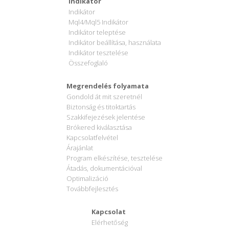
Indikátor
Indikátor
Mql4/Mql5 Indikátor
Indikátor teleptése
Indikátor beállítása, használata
Indikátor tesztelése
Összefoglaló
Megrendelés folyamata
Gondold át mit szeretnél
Biztonság és titoktartás
Szakkifejezések jelentése
Brókered kiválasztása
Kapcsolatfelvétel
Árajánlat
Program elkészítése, tesztelése
Átadás, dokumentációval
Optimalizáció
Továbbfejlesztés
Kapcsolat
Elérhetőség