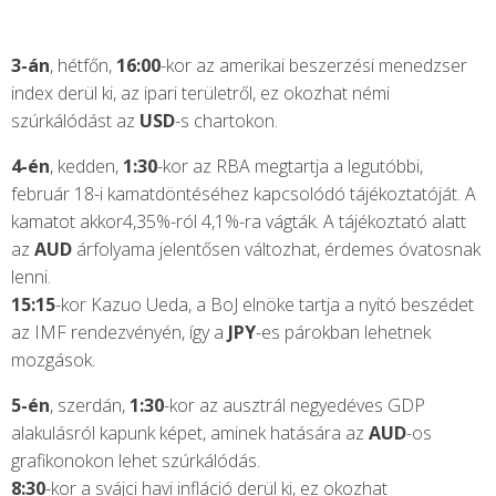
3-án
, hétfőn,
16:00
-kor az amerikai beszerzési menedzser
index derül ki, az ipari területről, ez okozhat némi
szúrkálódást az
USD
-s chartokon.
4-én
, kedden,
1:30
-kor az RBA megtartja a legutóbbi,
február 18-i kamatdöntéséhez kapcsolódó tájékoztatóját. A
kamatot akkor4,35%-ról 4,1%-ra vágták. A tájékoztató alatt
az
AUD
árfolyama jelentősen változhat, érdemes óvatosnak
lenni.
15:15
-kor Kazuo Ueda, a BoJ elnöke tartja a nyitó beszédet
az IMF rendezvényén, így a
JPY
-es párokban lehetnek
mozgások.
5-én
, szerdán,
1:30
-kor az ausztrál negyedéves GDP
alakulásról kapunk képet, aminek hatására az
AUD
-os
grafikonokon lehet szúrkálódás.
8:30
-kor a svájci havi infláció derül ki, ez okozhat