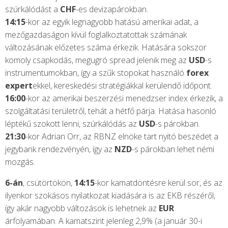
szúrkálódást a
CHF
-es devizapárokban.
14:15
-kor az egyik legnagyobb hatású amerikai adat, a
mezőgazdaságon kívül foglalkoztatottak számának
változásának előzetes száma érkezik. Hatására sokszor
komoly csapkodás, megugró spread jelenik meg az
USD
-s
instrumentumokban, így a szűk stopokat használó
forex
expert
ekkel, kereskedési stratégiákkal kerülendő időpont.
16:00
-kor az amerikai beszerzési menedzser index érkezik, a
szolgáltatási területről, tehát a hétfő párja. Hatása hasonló
léptékű szokott lenni, szúrkálódás az
USD
-s párokban.
21:30
-kor Adrian Orr, az RBNZ elnöke tart nyitó beszédet a
jegybank rendezvényén, így az
NZD
-s párokban lehet némi
mozgás.
6-án
, csütörtökön,
14:15
-kor kamatdöntésre kerül sor, és az
ilyenkor szokásos nyilatkozat kiadására is az EKB részéről,
így akár nagyobb változások is lehetnek az
EUR
árfolyamában. A kamatszint jelenleg 2,9% (a január 30-i