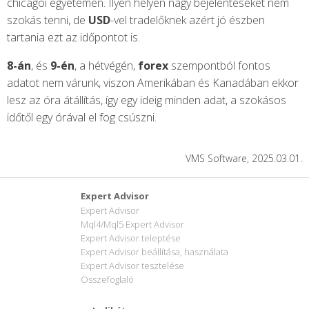
chicagoi egyetemen. Ilyen helyen nagy bejelentéseket nem
szokás tenni, de
USD
-vel tradelőknek azért jó észben
tartania ezt az időpontot is.
8-án
, és
9-én
, a hétvégén,
forex
szempontból fontos
adatot nem várunk, viszon Amerikában és Kanadában ekkor
lesz az óra átállítás, így egy ideig minden adat, a szokásos
időtől egy órával el fog csúszni.
VMS Software, 2025.03.01.
Expert Advisor
Expert Advisor
Mql4/Mql5 Expert Advisor
Expert Advisor teleptése
Expert Advisor beállítása, használata
Expert Advisor tesztelése
Összefoglaló