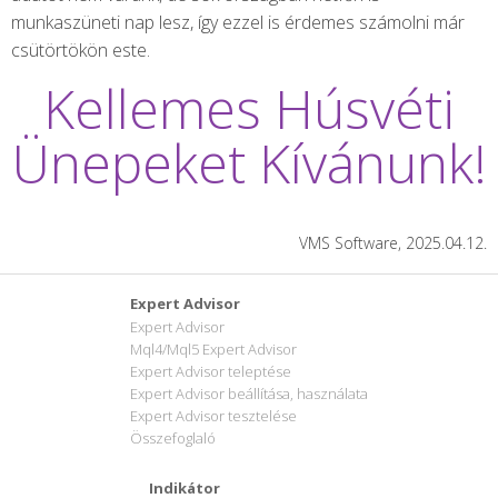
munkaszüneti nap lesz, így ezzel is érdemes számolni már
csütörtökön este.
Kellemes Húsvéti
Ünepeket Kívánunk!
VMS Software, 2025.04.12.
Expert Advisor
Expert Advisor
Mql4/Mql5 Expert Advisor
Expert Advisor teleptése
Expert Advisor beállítása, használata
Expert Advisor tesztelése
Összefoglaló
Indikátor