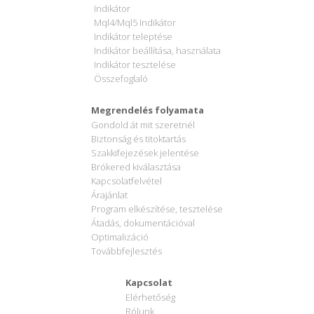
Indikátor
Mql4/Mql5 Indikátor
Indikátor teleptése
Indikátor beállítása, használata
Indikátor tesztelése
Összefoglaló
Megrendelés folyamata
Gondold át mit szeretnél
Biztonság és titoktartás
Szakkifejezések jelentése
Brókered kiválasztása
Kapcsolatfelvétel
Árajánlat
Program elkészítése, tesztelése
Átadás, dokumentációval
Optimalizáció
Továbbfejlesztés
Kapcsolat
Elérhetőség
Rólunk