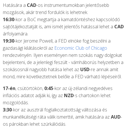
Hatására a
CAD
-os instrumentumokban jelentősebb
mozgások, akár trend fordulók is lehetnek.
16:30
-kor a BoC megtartja a kamatdöntéshez kapcsolódó
sajtótájékoztatját is, ami ismét jelentős hatással lehet a
CAD
árfolyamára.
19:30
-kor Jerome Powell, a FED elnöke fog beszélni a
gazdasági kilátásokról az
Economic Club of Chicago
rendezvényén. Ilyen eseményen nem szokás nagy dolgokat
bejelenteni, de a jelenlegi feszült - vámháborús helyzetben a
szokásosnál nagyobb hatása lehet az
USD
-re annak amit
mond, mire következtetnek belőle a FED várható lépéseiről.
17-én
, csütörtökön,
0:45
-kor az új-zélandi negyedéves
inflációs adatot adják ki, így az
NZD
-s chartokon lehet
mozgolódás.
3:30
-kor az ausztrál foglalkoztatottság változása és
munkanélküliségi ráta válik ismertté, amik hatására az
AUD
-
os párokban lehet szúrkálódás.