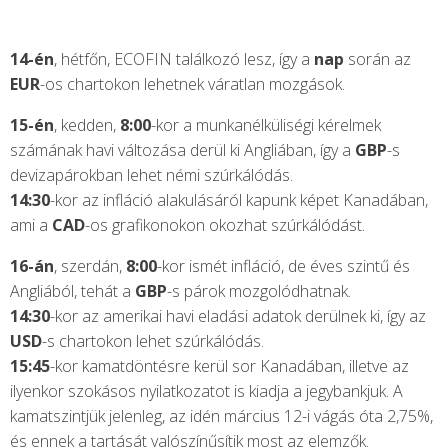
14-én
, hétfőn, ECOFIN találkozó lesz, így a
nap
során az
EUR
-os chartokon lehetnek váratlan mozgások.
15-én
, kedden,
8:00
-kor a munkanélküliségi kérelmek
számának havi változása derül ki Angliában, így a
GBP
-s
devizapárokban lehet némi szúrkálódás.
14:30
-kor az infláció alakulásáról kapunk képet Kanadában,
ami a
CAD
-os grafikonokon okozhat szúrkálódást.
16-án
, szerdán,
8:00
-kor ismét infláció, de éves szintű és
Angliából, tehát a
GBP
-s párok mozgolódhatnak.
14:30
-kor az amerikai havi eladási adatok derülnek ki, így az
USD
-s chartokon lehet szúrkálódás.
15:45
-kor kamatdöntésre kerül sor Kanadában, illetve az
ilyenkor szokásos nyilatkozatot is kiadja a jegybankjuk. A
kamatszintjük jelenleg, az idén március 12-i vágás óta 2,75%,
és ennek a tartását valószínűsítik most az elemzők.