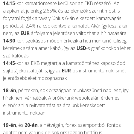
14:15
-kor kamatdöntésre kerül sor az EKB részéről. Az
alapkamat jelenleg 2,65%, és az elemzők szerint most is
folytatni fogják a tavaly június 6-án elkezdett kamatvágási
periódust, 2,4%-ra csökkentve a kamatot. Akár így lesz, akár
nem, az
EUR
árfolyama jelentősen változhat a hír hatására.
14:30
-kor, szokásos módon érkezik a heti munkanélküliségi
kérelmek száma amerikából, így az
USD
-s grafikonokon lehet
szúrkálódás.
14:45
-kor az EKB megtartja a kamatdöntéhez kapcsolódó
sajtótájékoztatóját is, így az
EUR
-os instrumentumok ismét
jelentősebbeket mozoghatnak.
18-án
, pénteken, sok országban munkaszüneti nap lesz, így
hírek nem várhatóak. A brókerünk weboldalán érdemes
ellenőrizni a nyitvatartást az általunk kereskedett
instrumentumokban!
19-én
, és
20-án
, a hétvégén, forex szempontból fontos
adatot nem várunk, de sok országban hétfőn is