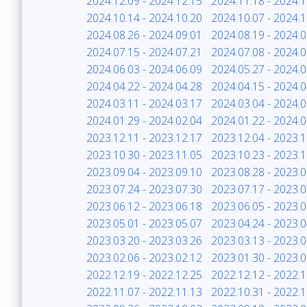
2024.12.09 - 2024.12.15
2024.11.18 - 2024.1
2024.10.14 - 2024.10.20
2024.10.07 - 2024.1
2024.08.26 - 2024.09.01
2024.08.19 - 2024.0
2024.07.15 - 2024.07.21
2024.07.08 - 2024.0
2024.06.03 - 2024.06.09
2024.05.27 - 2024.0
2024.04.22 - 2024.04.28
2024.04.15 - 2024.0
2024.03.11 - 2024.03.17
2024.03.04 - 2024.0
2024.01.29 - 2024.02.04
2024.01.22 - 2024.0
2023.12.11 - 2023.12.17
2023.12.04 - 2023.1
2023.10.30 - 2023.11.05
2023.10.23 - 2023.1
2023.09.04 - 2023.09.10
2023.08.28 - 2023.0
2023.07.24 - 2023.07.30
2023.07.17 - 2023.0
2023.06.12 - 2023.06.18
2023.06.05 - 2023.0
2023.05.01 - 2023.05.07
2023.04.24 - 2023.0
2023.03.20 - 2023.03.26
2023.03.13 - 2023.0
2023.02.06 - 2023.02.12
2023.01.30 - 2023.0
2022.12.19 - 2022.12.25
2022.12.12 - 2022.1
2022.11.07 - 2022.11.13
2022.10.31 - 2022.1