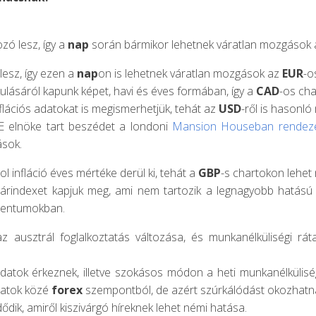
ozó lesz, így a
nap
során bármikor lehetnek váratlan mozgások
 lesz, így ezen a
nap
on is lehetnek váratlan mozgások az
EUR
-o
akulásáról kapunk képet, havi és éves formában, így a
CAD
-os cha
nflációs adatokat is megismerhetjük, tehát az
USD
-ről is hasonló
E elnöke tart beszédet a londoni
Mansion Houseban rendeze
sok.
ol infláció éves mértéke derül ki, tehát a
GBP
-s chartokon lehet
i árindexet kapjuk meg, ami nem tartozik a legnagyobb hatás
mentumokban.
az ausztrál foglalkoztatás változása, és munkanélküliségi rát
adatok érkeznek, illetve szokásos módon a heti munkanélkülisé
datok közé
forex
szempontból, de azért szúrkálódást okozhat
ődik, amiről kiszivárgó híreknek lehet némi hatása.