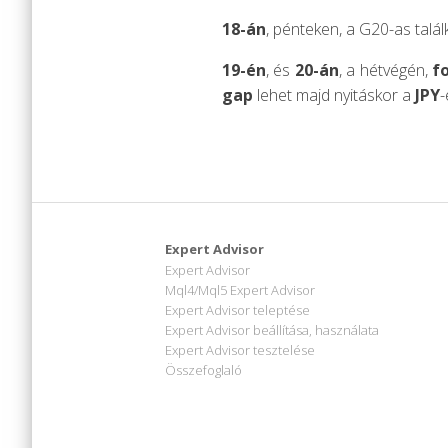
18-án
, pénteken, a G20-as talál
19-én
, és
20-án
, a hétvégén,
f
gap
lehet majd nyitáskor a
JPY
-
Expert Advisor
Expert Advisor
Mql4/Mql5 Expert Advisor
Expert Advisor teleptése
Expert Advisor beállítása, használata
Expert Advisor tesztelése
Összefoglaló