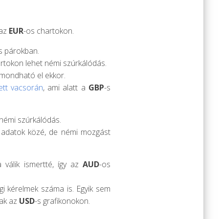
 az
EUR
-os chartokon.
s párokban.
rtokon lehet némi szúrkálódás.
 mondható el ekkor.
tt vacsorán
, ami alatt a
GBP
-s
 némi szúrkálódás.
ú adatok közé, de némi mozgást
a válik ismertté, így az
AUD
-os
gi kérelmek száma is. Egyik sem
nak az
USD
-s grafikonokon.