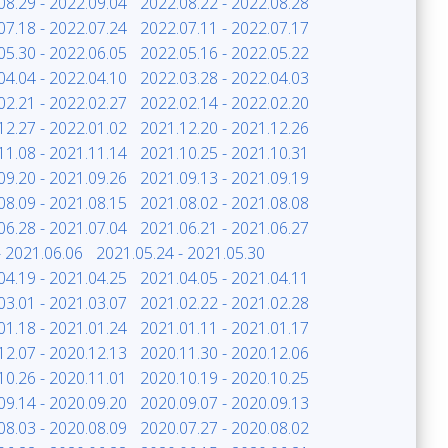
08.29 - 2022.09.04
2022.08.22 - 2022.08.28
07.18 - 2022.07.24
2022.07.11 - 2022.07.17
05.30 - 2022.06.05
2022.05.16 - 2022.05.22
04.04 - 2022.04.10
2022.03.28 - 2022.04.03
02.21 - 2022.02.27
2022.02.14 - 2022.02.20
12.27 - 2022.01.02
2021.12.20 - 2021.12.26
11.08 - 2021.11.14
2021.10.25 - 2021.10.31
09.20 - 2021.09.26
2021.09.13 - 2021.09.19
08.09 - 2021.08.15
2021.08.02 - 2021.08.08
06.28 - 2021.07.04
2021.06.21 - 2021.06.27
- 2021.06.06
2021.05.24 - 2021.05.30
04.19 - 2021.04.25
2021.04.05 - 2021.04.11
03.01 - 2021.03.07
2021.02.22 - 2021.02.28
01.18 - 2021.01.24
2021.01.11 - 2021.01.17
12.07 - 2020.12.13
2020.11.30 - 2020.12.06
10.26 - 2020.11.01
2020.10.19 - 2020.10.25
09.14 - 2020.09.20
2020.09.07 - 2020.09.13
08.03 - 2020.08.09
2020.07.27 - 2020.08.02