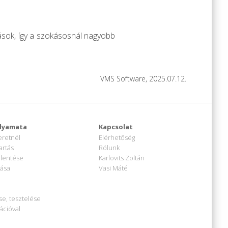
ások, így a szokásosnál nagyobb
VMS Software, 2025.07.12.
lyamata
Kapcsolat
eretnél
Elérhetőség
artás
Rólunk
elentése
Karlovits Zoltán
tása
Vasi Máté
se, tesztelése
ációval