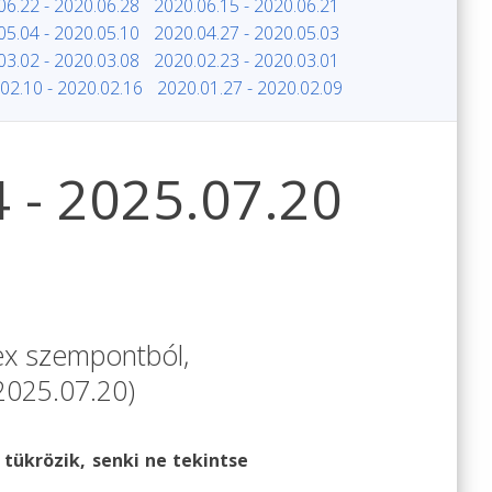
06.22 - 2020.06.28
2020.06.15 - 2020.06.21
05.04 - 2020.05.10
2020.04.27 - 2020.05.03
03.02 - 2020.03.08
2020.02.23 - 2020.03.01
02.10 - 2020.02.16
2020.01.27 - 2020.02.09
4 - 2025.07.20
rex szempontból,
 2025.07.20)
 tükrözik, senki ne tekintse