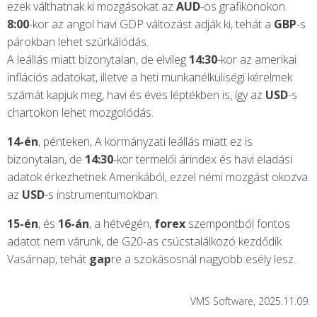
ezek válthatnak ki mozgásokat az
AUD
-os grafikonokon.
8:00
-kor az angol havi GDP változást adják ki, tehát a
GBP
-s
párokban lehet szúrkálódás.
A leállás miatt bizonytalan, de elvileg
14:30
-kor az amerikai
inflációs adatokat, illetve a heti munkanélküliségi kérelmek
számát kapjuk meg, havi és éves léptékben is, így az
USD
-s
chartokon lehet mozgolódás.
14-én
, pénteken, A kormányzati leállás miatt ez is
bizonytalan, de
14:30
-kor termelői árindex és havi eladási
adatok érkezhetnek Amerikából, ezzel némi mozgást okozva
az
USD
-s instrumentumokban.
15-én
, és
16-án
, a hétvégén,
forex
szempontból fontos
adatot nem várunk, de G20-as csúcstalálkozó kezdődik
Vasárnap, tehát
gap
re a szokásosnál nagyobb esély lesz.
VMS Software, 2025.11.09.