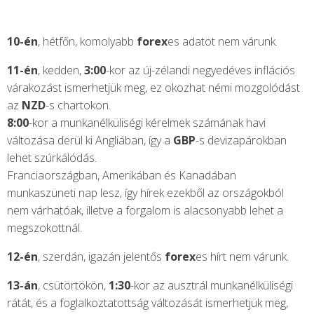
10-én
, hétfőn, komolyabb
forex
es adatot nem várunk.
11-én
, kedden,
3:00
-kor az új-zélandi negyedéves inflációs
várakozást ismerhetjük meg, ez okozhat némi mozgolódást
az
NZD
-s chartokon.
8:00
-kor a munkanélküliségi kérelmek számának havi
változása derül ki Angliában, így a
GBP
-s devizapárokban
lehet szúrkálódás.
Franciaországban, Amerikában és Kanadában
munkaszüneti nap lesz, így hírek ezekből az országokból
nem várhatóak, illetve a forgalom is alacsonyabb lehet a
megszokottnál.
12-én
, szerdán, igazán jelentős
forex
es hírt nem várunk.
13-án
, csütörtökön,
1:30
-kor az ausztrál munkanélküliségi
rátát, és a foglalkoztatottság változását ismerhetjük meg,