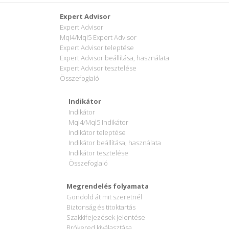
Expert Advisor
Expert Advisor
Mql4/Mql5 Expert Advisor
Expert Advisor teleptése
Expert Advisor beállítása, használata
Expert Advisor tesztelése
Összefoglaló
Indikátor
Indikátor
Mql4/Mql5 Indikátor
Indikátor teleptése
Indikátor beállítása, használata
Indikátor tesztelése
Összefoglaló
Megrendelés folyamata
Gondold át mit szeretnél
Biztonság és titoktartás
Szakkifejezések jelentése
Brókered kiválasztása