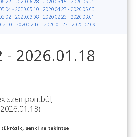
06.22 - 2020.06.28
2020.06.15 - 2020.06.21
05.04 - 2020.05.10
2020.04.27 - 2020.05.03
03.02 - 2020.03.08
2020.02.23 - 2020.03.01
02.10 - 2020.02.16
2020.01.27 - 2020.02.09
2 - 2026.01.18
rex szempontból,
 2026.01.18)
 tükrözik, senki ne tekintse