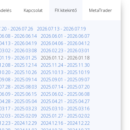
delés
Kapcsolat
FX kitekintő
MetaTrader
.20 - 2026.07.26
2026.07.13 - 2026.07.19
06.08 - 2026.06.14
2026.06.01 - 2026.06.07
04.13 - 2026.04.19
2026.04.06 - 2026.04.12
03.02 - 2026.03.08
2026.02.23 - 2026.03.01
01.19 - 2026.01.25
2026.01.12 - 2026.01.18
12.08 - 2025.12.14
2025.11.24 - 2025.11.30
10.20 - 2025.10.26
2025.10.13 - 2025.10.19
09.08 - 2025.09.14
2025.09.01 - 2025.09.07
07.28 - 2025.08.03
2025.07.14 - 2025.07.20
06.09 - 2025.06.15
2025.06.02 - 2025.06.08
04.28 - 2025.05.04
2025.04.21 - 2025.04.27
03.17 - 2025.03.23
2025.03.10 - 2025.03.16
02.03 - 2025.02.09
2025.01.27 - 2025.02.02
12.23 - 2024.12.29
2024.12.16 - 2024.12.22