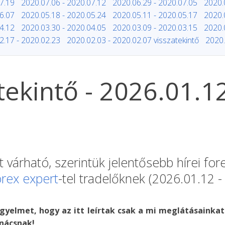
7.19
2020.07.06 - 2020.07.12
2020.06.29 - 2020.07.05
2020.
6.07
2020.05.18 - 2020.05.24
2020.05.11 - 2020.05.17
2020.
4.12
2020.03.30 - 2020.04.05
2020.03.09 - 2020.03.15
2020.
2.17 - 2020.02.23
2020.02.03 - 2020.02.07 visszatekintő
2020.
itekintő - 2026.01.1
 várható, szerintük jelentősebb hírei fo
orex expert
-tel tradelőknek (2026.01.12 -
igyelmet, hogy az itt leírtak csak a mi meglátásainkat
nácsnak!