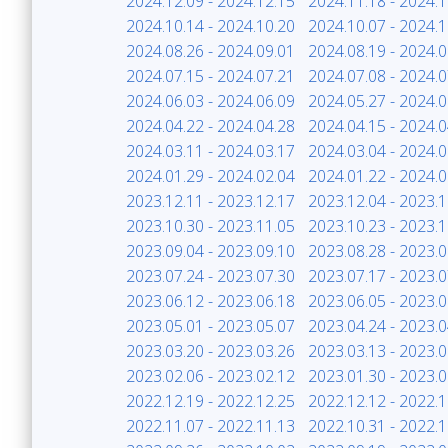
2024.12.09 - 2024.12.15
2024.11.18 - 2024.1
2024.10.14 - 2024.10.20
2024.10.07 - 2024.1
2024.08.26 - 2024.09.01
2024.08.19 - 2024.0
2024.07.15 - 2024.07.21
2024.07.08 - 2024.0
2024.06.03 - 2024.06.09
2024.05.27 - 2024.0
2024.04.22 - 2024.04.28
2024.04.15 - 2024.0
2024.03.11 - 2024.03.17
2024.03.04 - 2024.0
2024.01.29 - 2024.02.04
2024.01.22 - 2024.0
2023.12.11 - 2023.12.17
2023.12.04 - 2023.1
2023.10.30 - 2023.11.05
2023.10.23 - 2023.1
2023.09.04 - 2023.09.10
2023.08.28 - 2023.0
2023.07.24 - 2023.07.30
2023.07.17 - 2023.0
2023.06.12 - 2023.06.18
2023.06.05 - 2023.0
2023.05.01 - 2023.05.07
2023.04.24 - 2023.0
2023.03.20 - 2023.03.26
2023.03.13 - 2023.0
2023.02.06 - 2023.02.12
2023.01.30 - 2023.0
2022.12.19 - 2022.12.25
2022.12.12 - 2022.1
2022.11.07 - 2022.11.13
2022.10.31 - 2022.1