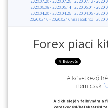
2020.07.20 - 2020.07.26
2020.07.13 - 2020.0
2020.06.08 - 2020.06.14
2020.06.01 - 2020.0
2020.04.20 - 2020.04.26
2020.04.06 - 2020.0
2020.02.10 - 2020.02.16 visszatekintő
2020.0
Forex piaci k
A következő hét
nem csak
f
A cikk elején felhívnám a f
kereskedési/befektetési ta