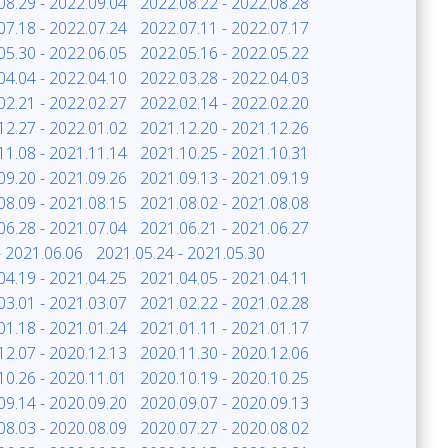
08.29 - 2022.09.04
2022.08.22 - 2022.08.28
07.18 - 2022.07.24
2022.07.11 - 2022.07.17
05.30 - 2022.06.05
2022.05.16 - 2022.05.22
04.04 - 2022.04.10
2022.03.28 - 2022.04.03
02.21 - 2022.02.27
2022.02.14 - 2022.02.20
12.27 - 2022.01.02
2021.12.20 - 2021.12.26
11.08 - 2021.11.14
2021.10.25 - 2021.10.31
09.20 - 2021.09.26
2021.09.13 - 2021.09.19
08.09 - 2021.08.15
2021.08.02 - 2021.08.08
06.28 - 2021.07.04
2021.06.21 - 2021.06.27
- 2021.06.06
2021.05.24 - 2021.05.30
04.19 - 2021.04.25
2021.04.05 - 2021.04.11
03.01 - 2021.03.07
2021.02.22 - 2021.02.28
01.18 - 2021.01.24
2021.01.11 - 2021.01.17
12.07 - 2020.12.13
2020.11.30 - 2020.12.06
10.26 - 2020.11.01
2020.10.19 - 2020.10.25
09.14 - 2020.09.20
2020.09.07 - 2020.09.13
08.03 - 2020.08.09
2020.07.27 - 2020.08.02