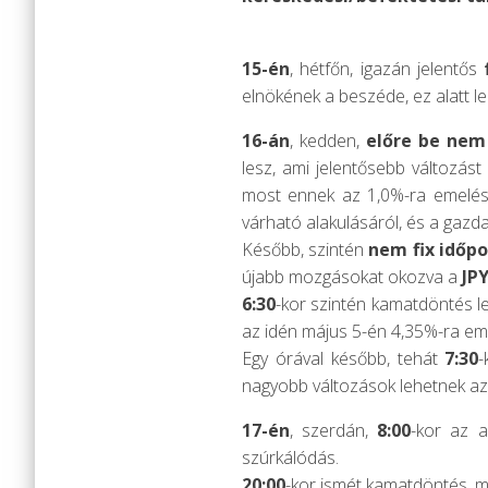
15-én
, hétfőn, igazán jelentős
elnökének a beszéde, ez alatt 
16-án
, kedden,
előre be nem
lesz, ami jelentősebb változás
most ennek az 1,0%-ra emelésé
várható alakulásáról, és a gazda
Később, szintén
nem fix időp
újabb mozgásokat okozva a
JP
6:30
-kor szintén kamatdöntés le
az idén május 5-én 4,35%-ra eme
Egy órával később, tehát
7:30
-
nagyobb változások lehetnek a
17-én
, szerdán,
8:00
-kor az a
szúrkálódás.
20:00
-kor ismét kamatdöntés, mo