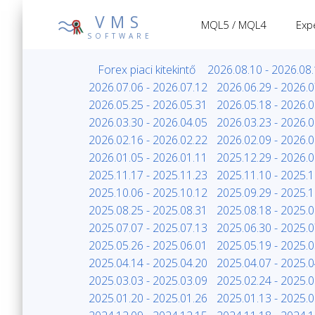
VMS
MQL5 / MQL4
Exp
SOFTWARE
Forex piaci kitekintő
2026.08.10 - 2026.08
2026.07.06 - 2026.07.12
2026.06.29 - 2026.0
2026.05.25 - 2026.05.31
2026.05.18 - 2026.0
2026.03.30 - 2026.04.05
2026.03.23 - 2026.0
2026.02.16 - 2026.02.22
2026.02.09 - 2026.0
2026.01.05 - 2026.01.11
2025.12.29 - 2026.0
2025.11.17 - 2025.11.23
2025.11.10 - 2025.1
2025.10.06 - 2025.10.12
2025.09.29 - 2025.1
2025.08.25 - 2025.08.31
2025.08.18 - 2025.0
2025.07.07 - 2025.07.13
2025.06.30 - 2025.0
2025.05.26 - 2025.06.01
2025.05.19 - 2025.0
2025.04.14 - 2025.04.20
2025.04.07 - 2025.0
2025.03.03 - 2025.03.09
2025.02.24 - 2025.0
2025.01.20 - 2025.01.26
2025.01.13 - 2025.0