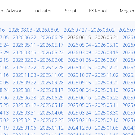
ert Advisor
Indikátor
Script
FX Robot
Megren
.16
2026.08.03 - 2026.08.09
2026.07.27 - 2026.08.02
2026.07
7.05
2026.06.22 - 2026.06.28
2026.06.15 - 2026.06.21
2026.
5.24
2026.05.11 - 2026.05.17
2026.05.04 - 2026.05.10
2026.
3.29
2026.03.16 - 2026.03.22
2026.03.09 - 2026.03.15
2026.
2.15
2026.02.02 - 2026.02.08
2026.01.26 - 2026.02.01
2026.
1.04
2025.12.22 - 2025.12.28
2025.12.15 - 2025.12.21
2025.
1.16
2025.11.03 - 2025.11.09
2025.10.27 - 2025.11.02
2025.
0.05
2025.09.22 - 2025.09.28
2025.09.15 - 2025.09.21
2025.
8.24
2025.08.11 - 2025.08.17
2025.08.04 - 2025.08.10
2025.
7.06
2025.06.23 - 2025.06.29
2025.06.16 - 2025.06.22
2025.
5.25
2025.05.12 - 2025.05.18
2025.05.05 - 2025.05.11
2025.
4.13
2025.03.31 - 2025.04.06
2025.03.24 - 2025.03.30
2025.
3.02
2025.02.17 - 2025.02.23
2025.02.10 - 2025.02.16
2025.
1.19
2025.01.06 - 2025.01.12
2024.12.30 - 2025.01.05
2024.