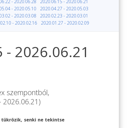
06.22 - 2020.06.28
2020.06.15 - 2020.06.21
05.04 - 2020.05.10
2020.04.27 - 2020.05.03
03.02 - 2020.03.08
2020.02.23 - 2020.03.01
02.10 - 2020.02.16
2020.01.27 - 2020.02.09
5 - 2026.06.21
rex szempontból,
- 2026.06.21)
 tükrözik, senki ne tekintse