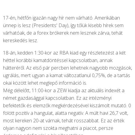
17-én, hétfőn igazán nagy hír nem várható. Amerikában
ünnep is lesz (Presidents' Day), így tőlük kisebb hírek sem
várhatóak, de a forex brókerek nem lesznek zárva, tehát
kereskedés lesz.
18-án, kedden 1:30-kor az RBA kiad egy részletezést a két
héttel korábbi kamatdöntéssel kapcsolatban, annak
hátteréről. Az első pár percben lehetnek nagyobb mozgások,
ugrálás, mert ugyan a kamat változatlanul 0,75%, de a tartás
okai között lehet meglepő információ is.
Még délelőtt, 11:00-kor a ZEW kiadja az aktuális indexét a
német gazdasággal kapcsolatban. Ez az intézményi
befektetők és elemzők megkérdezésével kiszámolt mutató. 0
fölött pozitív a hangulat, alatta negatív. A múlt havi 26,7 volt,
most kereken 20-at várnak, tehát rosszabbat. Ez az érték
olyan nagyon nem szokta meghatni a piacot, persze