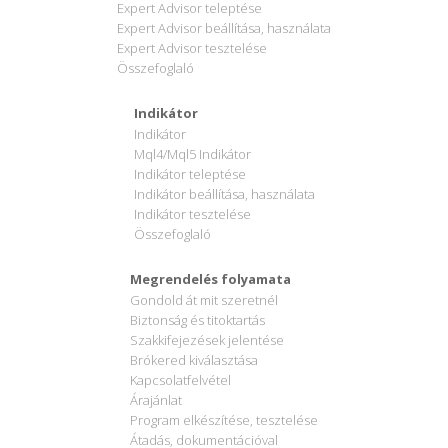
Expert Advisor teleptése
Expert Advisor beállítása, használata
Expert Advisor tesztelése
Összefoglaló
Indikátor
Indikátor
Mql4/Mql5 Indikátor
Indikátor teleptése
Indikátor beállítása, használata
Indikátor tesztelése
Összefoglaló
Megrendelés folyamata
Gondold át mit szeretnél
Biztonság és titoktartás
Szakkifejezések jelentése
Brókered kiválasztása
Kapcsolatfelvétel
Árajánlat
Program elkészítése, tesztelése
Átadás, dokumentációval