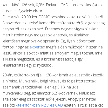
kanadából. 0% volt, 0,3%. Emiatt a CAD-ban kereskedőknek
érdemes figyelnie ekkor!
Este aztán 20:00-kor FOMC beszámoló az utolsó ülésükről.
Alapvetően az utolsó kamatdöntésük hátteréről, a gazdasági
helyzetről lesz ezen szó. Érdemes nagyon vigyázni ekkor,
mert hirtelen nagy mozgások lehetnek, és általában
jelentősen megnövekvő spread is. Egy ilyen időpontban
fontos, hogy az
expert
ed megfelelően működjön, hiszen ha
lassú, akkor a sok tick miatt az árfolyam megváltozhat, mire
elküldi a megbízást, és a bróker visszadobja, így
kimaradhatsz egy jó nyitásból.
20-án, csütörtökön éjjel, 1:30-kor ismét az ausztrálok kezdik
a híreket. Munkanélküliségi rátával, és foglalkoztatottak
számának változásával. Jelenleg 5,1% náluk a
munkanélküliség, az elemzők 5,2%-ot várnak. Náluk ezt
általában elég jól szokták előre jelezni. Ahogy pár héttel
ezelőtti
kitekintőnkben NZD és CAD
esetén leírtuk, ezt a két