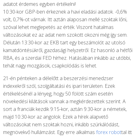
adatot érdemes egyben értékelni!
10:30-kor GBP-ben érkeznek a havi eladási adatok. -0,6%
volt, 0,7%-ot várnak. Itt aztán alaposan mellé szoktak lőni,
szóval lehet meglepetés az érték. Viszont hatalmas
változásokat ez az adat nem szokott okozni még így sem.
Délután 13:30-kor az EKB tart egy beszámolót az utolsó
kamatdöntésükről, gazdasági helyzetről. Ez hasonló a hétfői
RBA, és a szerdai FED hírhez. Hatásában inkább az utóbbi,
tehát nagy mozgások, csapkolódás is lehet.
21-én pénteken a délelőtt a beszerzési menedzser
indexekről szól, szolgáltatási és ipari területen. Ezek
értékelésénél a lényeg, hogy 50 fölött szám esetén
növekedési kilátások vannak a megkérdezettek szerint. A
sort a franciák kezdik 9:15-kor, aztán 9:30-kor a németek,
majd 10:30-kor az angolok. Ezek a hírek alapvető
változásokat nem szoktak hozni, inkább szúrkálódást,
megnövekvő hullámzást. Egy erre alkalmas
forex robot
tal itt