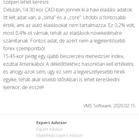
szépen lehet keresni.
Délután, 14:30-kor CAD-ban jönnek ki a havi eladási adatok.
Itt két adat van, a „sima” és a „core”. Utóbbi a fontosabb
érték, ami az autó eladásokat nem tartalmazza. Ez 0,2% volt,
most 0,4%-ot várnak, tehát az eladások növekedésére
számítanak. Fontos adat, de azért nem a legjelentősebb
forex szempontból.
15:45-kor pedig egy újabb beszerzési menedzser index,
ezúttal Amerikából. A délelőttiekhez hasonlóan kell értékelni,
és ahogy azok sem, úgy ez sem a legveszélyesebb hírek
egyike, tehát akár kisebb idősíkban is lehet kereskedni
ilyenkor, de ésszel!
VMS Software, 2020.02.15.
Expert Advisor
Expert Advisor
Mql4/Mql5 Expert Advisor