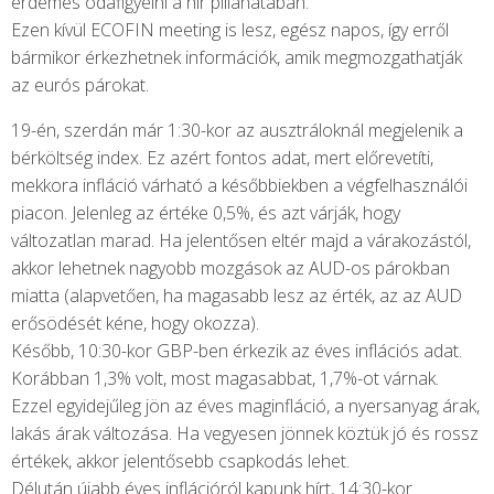
érdemes odafigyelni a hír pillanatában.
Ezen kívül ECOFIN meeting is lesz, egész napos, így erről
bármikor érkezhetnek információk, amik megmozgathatják
az eurós párokat.
19-én, szerdán már 1:30-kor az ausztráloknál megjelenik a
bérköltség index. Ez azért fontos adat, mert előrevetíti,
mekkora infláció várható a későbbiekben a végfelhasználói
piacon. Jelenleg az értéke 0,5%, és azt várják, hogy
változatlan marad. Ha jelentősen eltér majd a várakozástól,
akkor lehetnek nagyobb mozgások az AUD-os párokban
miatta (alapvetően, ha magasabb lesz az érték, az az AUD
erősödését kéne, hogy okozza).
Később, 10:30-kor GBP-ben érkezik az éves inflációs adat.
Korábban 1,3% volt, most magasabbat, 1,7%-ot várnak.
Ezzel egyidejűleg jön az éves maginfláció, a nyersanyag árak,
lakás árak változása. Ha vegyesen jönnek köztük jó és rossz
értékek, akkor jelentősebb csapkodás lehet.
Délután újabb éves inflációról kapunk hírt, 14:30-kor